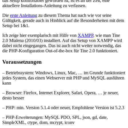
das Setup komfortabler geworden ist, ist es an der Zeit, eine
aktuellere Installations-Anleitung zu verfassen.
Die
erste Anleitung
zu diesem Thema hat nach wie vor seine
Gültigkeit, gerade auch in Hinblick auf die Besonderheiten mit dem
Setup bei 1&1.
Ich zeige hier exemplarisch mit Hilfe von
XAMPP
, wie man Tine
2.0 Mialena (2010/03) installiert. Auf das Setup von XAMPP wird
dabei nicht eingegangen. Das ist auch nicht weiter notwendig, das
die PHP-Konfiguration Out-of-the-box für Tine 2.0 funktioniert.
Voraussetzungen
– Betriebssystem: Windows, Linux, Mac, … im Grunde funktioniert
jedes System, das einen Webserver mit PHP und MySQL ausführen
kann
– Browser: Firefox, Internet Explorer, Safari, Opera, … je neuer,
desto besser
– PHP: min. Version 5.1.4 oder neuer, Empfohlene Version ist 5.2.3
– PHP-Erweiterungen: MySQL PDO, SPL, json, gd, date,
SimpleXML, ctype, dom, mcrypt, iconv