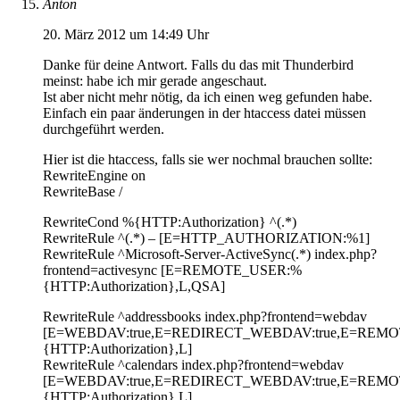
Anton
20. März 2012 um 14:49 Uhr
Danke für deine Antwort. Falls du das mit Thunderbird
meinst: habe ich mir gerade angeschaut.
Ist aber nicht mehr nötig, da ich einen weg gefunden habe.
Einfach ein paar änderungen in der htaccess datei müssen
durchgeführt werden.
Hier ist die htaccess, falls sie wer nochmal brauchen sollte:
RewriteEngine on
RewriteBase /
RewriteCond %{HTTP:Authorization} ^(.*)
RewriteRule ^(.*) – [E=HTTP_AUTHORIZATION:%1]
RewriteRule ^Microsoft-Server-ActiveSync(.*) index.php?
frontend=activesync [E=REMOTE_USER:%
{HTTP:Authorization},L,QSA]
RewriteRule ^addressbooks index.php?frontend=webdav
[E=WEBDAV:true,E=REDIRECT_WEBDAV:true,E=REM
{HTTP:Authorization},L]
RewriteRule ^calendars index.php?frontend=webdav
[E=WEBDAV:true,E=REDIRECT_WEBDAV:true,E=REM
{HTTP:Authorization},L]