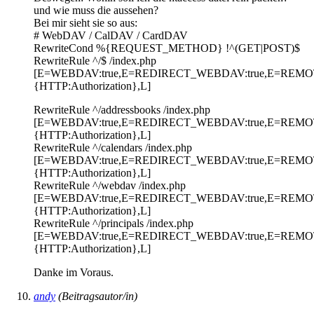
und wie muss die aussehen?
Bei mir sieht sie so aus:
# WebDAV / CalDAV / CardDAV
RewriteCond %{REQUEST_METHOD} !^(GET|POST)$
RewriteRule ^/$ /index.php
[E=WEBDAV:true,E=REDIRECT_WEBDAV:true,E=REM
{HTTP:Authorization},L]
RewriteRule ^/addressbooks /index.php
[E=WEBDAV:true,E=REDIRECT_WEBDAV:true,E=REM
{HTTP:Authorization},L]
RewriteRule ^/calendars /index.php
[E=WEBDAV:true,E=REDIRECT_WEBDAV:true,E=REM
{HTTP:Authorization},L]
RewriteRule ^/webdav /index.php
[E=WEBDAV:true,E=REDIRECT_WEBDAV:true,E=REM
{HTTP:Authorization},L]
RewriteRule ^/principals /index.php
[E=WEBDAV:true,E=REDIRECT_WEBDAV:true,E=REM
{HTTP:Authorization},L]
Danke im Voraus.
andy
(Beitragsautor/in)