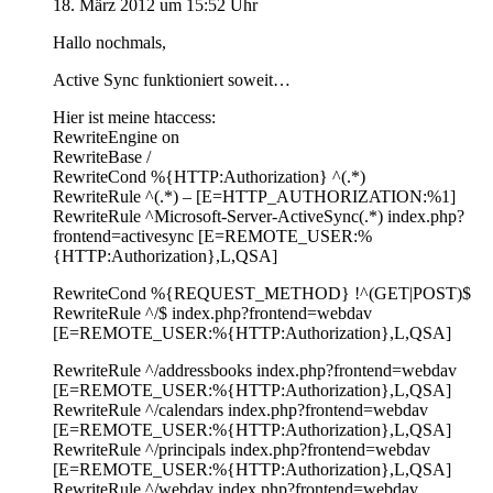
18. März 2012 um 15:52 Uhr
Hallo nochmals,
Active Sync funktioniert soweit…
Hier ist meine htaccess:
RewriteEngine on
RewriteBase /
RewriteCond %{HTTP:Authorization} ^(.*)
RewriteRule ^(.*) – [E=HTTP_AUTHORIZATION:%1]
RewriteRule ^Microsoft-Server-ActiveSync(.*) index.php?
frontend=activesync [E=REMOTE_USER:%
{HTTP:Authorization},L,QSA]
RewriteCond %{REQUEST_METHOD} !^(GET|POST)$
RewriteRule ^/$ index.php?frontend=webdav
[E=REMOTE_USER:%{HTTP:Authorization},L,QSA]
RewriteRule ^/addressbooks index.php?frontend=webdav
[E=REMOTE_USER:%{HTTP:Authorization},L,QSA]
RewriteRule ^/calendars index.php?frontend=webdav
[E=REMOTE_USER:%{HTTP:Authorization},L,QSA]
RewriteRule ^/principals index.php?frontend=webdav
[E=REMOTE_USER:%{HTTP:Authorization},L,QSA]
RewriteRule ^/webdav index.php?frontend=webdav