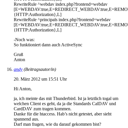
RewriteRule ^webdav index.php?frontend=webdav
[E=WEBDAV:true,E=REDIRECT_WEBDAV:true,E=REM
{HTTP:Authorization},L]
RewriteRule ^principals index.php?frontend=webdav
[E=WEBDAV:true,E=REDIRECT_WEBDAV:true,E=REM
{HTTP:Authorization},L]
-Noch was:
So funktioniert dann auch ActiveSync
Gruß
Anton
andy
(Beitragsautor/in)
20. März 2012 um 15:51 Uhr
Hi Anton,
ja, ich meinte das mit Thunderbird. Ist ja letztlich togal um
welchen Client es geht, da ja die Standards CalDAV und
CardDAV zum tragen kommen.
Danke für die htaccess. Hab’s nicht getestet, aber sieht
spannend aus.
Darf man fragen, wie du darauf gekommen bist?