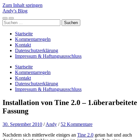
Zum Inhalt springen
Andy's Blog
Mobile-
Suchfeld
Suchen
Menü
ein-/ausblenden
nach:
ein-/ausblenden
Startseite
Kommentarregeln
Kontakt
Datenschutzerklärung
Impressum & Haftungsausschluss
Startseite
Kommentarregeln
Kontakt
Datenschutzerklärung
Impressum & Haftungsausschluss
Installation von Tine 2.0 – 1.überarbeitete
Fassung
30. September 2010
/
Andy
/
52 Kommentare
Nachdem sich mittlerweile einiges an
Tine 2.0
getan hat und auch