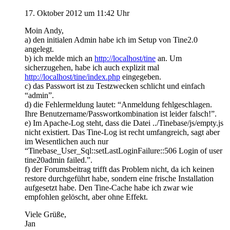
17. Oktober 2012 um 11:42 Uhr
Moin Andy,
a) den initialen Admin habe ich im Setup von Tine2.0
angelegt.
b) ich melde mich an
http://localhost/tine
an. Um
sicherzugehen, habe ich auch explizit mal
http://localhost/tine/index.php
eingegeben.
c) das Passwort ist zu Testzwecken schlicht und einfach
“admin”.
d) die Fehlermeldung lautet: “Anmeldung fehlgeschlagen.
Ihre Benutzername/Passwortkombination ist leider falsch!”.
e) Im Apache-Log steht, dass die Datei ../Tinebase/js/empty.js
nicht existiert. Das Tine-Log ist recht umfangreich, sagt aber
im Wesentlichen auch nur
“Tinebase_User_Sql::setLastLoginFailure::506 Login of user
tine20admin failed.”.
f) der Forumsbeitrag trifft das Problem nicht, da ich keinen
restore durchgeführt habe, sondern eine frische Installation
aufgesetzt habe. Den Tine-Cache habe ich zwar wie
empfohlen gelöscht, aber ohne Effekt.
Viele Grüße,
Jan