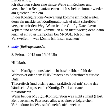
Lieber Andy,
ich sitze nun schon eine ganze Weile am Rechner und
versuche den Setup aufzusetzen – ich scheitere immer wieder
am gleichen Problem.
In der Konfigurations-Verwaltung komme ich nicht weiter,
denn ein maskiertes”Konfigurationsdatei nicht schreibbar”
versperrt mir den Weg. Wenn ich die Config-Datei davor
kopiere und anpasse, komme ich auch nicht weiter, denn dann
leuchtet ein rotes Lämpchen bei MySQL. Ich bin am
Verzweifeln – was könnte ich falsch machen?
andy
(Beitragsautor/in)
8. Februar 2012 um 15:07 Uhr
Hi Jakob,
ist die Konfigurationsdatei nicht beschreibbar, fehlt dem
Webserver oder dem PHP-Prozess das Schreibrecht für die
Datei.
Theoretisch (und bislang auch praktisch bei mir) sollte das
händische Anpassen der Konfig.-Datei aber auch
funktionieren.
Wenn bei der MySQL-Konfiguration was nicht stimmt (Host,
Benutzername, Passwort, alles was einer erfolgreichen
Verbindung im Weg steht), geht’s nicht weiter.