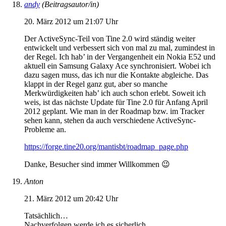
andy
(Beitragsautor/in)
20. März 2012 um 21:07 Uhr
Der ActiveSync-Teil von Tine 2.0 wird ständig weiter
entwickelt und verbessert sich von mal zu mal, zumindest in
der Regel. Ich hab’ in der Vergangenheit ein Nokia E52 und
aktuell ein Samsung Galaxy Ace synchronisiert. Wobei ich
dazu sagen muss, das ich nur die Kontakte abgleiche. Das
klappt in der Regel ganz gut, aber so manche
Merkwürdigkeiten hab’ ich auch schon erlebt. Soweit ich
weis, ist das nächste Update für Tine 2.0 für Anfang April
2012 geplant. Wie man in der Roadmap bzw. im Tracker
sehen kann, stehen da auch verschiedene ActiveSync-
Probleme an.
https://forge.tine20.org/mantisbt/roadmap_page.php
Danke, Besucher sind immer Willkommen 😉
Anton
21. März 2012 um 20:42 Uhr
Tatsächlich…
Nachverfolgen werde ich es sicherlich.