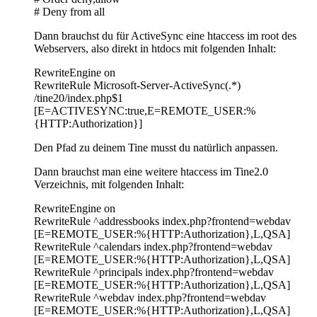
# Deny from all
Dann brauchst du für ActiveSync eine htaccess im root des
Webservers, also direkt in htdocs mit folgenden Inhalt:
RewriteEngine on
RewriteRule Microsoft-Server-ActiveSync(.*)
/tine20/index.php$1
[E=ACTIVESYNC:true,E=REMOTE_USER:%
{HTTP:Authorization}]
Den Pfad zu deinem Tine musst du natürlich anpassen.
Dann brauchst man eine weitere htaccess im Tine2.0
Verzeichnis, mit folgenden Inhalt:
RewriteEngine on
RewriteRule ^addressbooks index.php?frontend=webdav
[E=REMOTE_USER:%{HTTP:Authorization},L,QSA]
RewriteRule ^calendars index.php?frontend=webdav
[E=REMOTE_USER:%{HTTP:Authorization},L,QSA]
RewriteRule ^principals index.php?frontend=webdav
[E=REMOTE_USER:%{HTTP:Authorization},L,QSA]
RewriteRule ^webdav index.php?frontend=webdav
[E=REMOTE_USER:%{HTTP:Authorization},L,QSA]