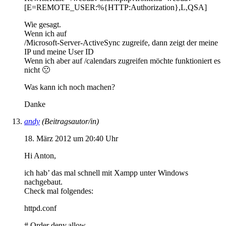
[E=REMOTE_USER:%{HTTP:Authorization},L,QSA]
Wie gesagt.
Wenn ich auf
/Microsoft-Server-ActiveSync zugreife, dann zeigt der meine
IP und meine User ID
Wenn ich aber auf /calendars zugreifen möchte funktioniert es
nicht 🙁
Was kann ich noch machen?
Danke
andy
(Beitragsautor/in)
18. März 2012 um 20:40 Uhr
Hi Anton,
ich hab’ das mal schnell mit Xampp unter Windows
nachgebaut.
Check mal folgendes:
httpd.conf
# Order deny,allow