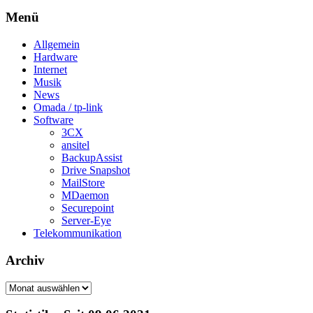
Menü
Allgemein
Hardware
Internet
Musik
News
Omada / tp-link
Software
3CX
ansitel
BackupAssist
Drive Snapshot
MailStore
MDaemon
Securepoint
Server-Eye
Telekommunikation
Archiv
Archiv