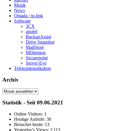
Musik
News
Omada / tp-link
Software
3CX
ansitel
BackupAssist
Drive Snapshot
MailStore
MDaemon
Securepoint
Server-Eye
Telekommunikation
Archiv
Archiv
Statistik - Seit 09.06.2021
Online Visitors:
1
Heutige Aufrufe:
30
Besucher heute:
13
Yesterday's Views:
2.113