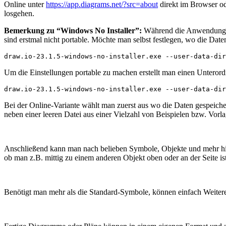
Online unter
https://app.diagrams.net/?src=about
direkt im Browser od
losgehen.
Bemerkung zu “Windows No Installer”:
Während die Anwendung an 
sind erstmal nicht portable. Möchte man selbst festlegen, wo die Date
draw.io-23.1.5-windows-no-installer.exe --user-data-dir
Um die Einstellungen portable zu machen erstellt man einen Unterordn
draw.io-23.1.5-windows-no-installer.exe --user-data-dir
Bei der Online-Variante wählt man zuerst aus wo die Daten gespeich
neben einer leeren Datei aus einer Vielzahl von Beispielen bzw. Vorl
Anschließend kann man nach belieben Symbole, Objekte und mehr hinz
ob man z.B. mittig zu einem anderen Objekt oben oder an der Seite ist
Benötigt man mehr als die Standard-Symbole, können einfach Weiter