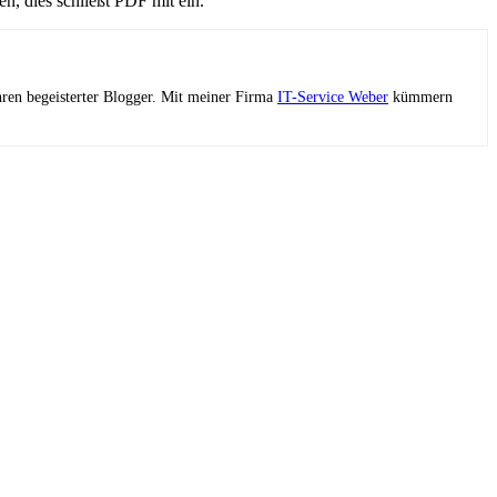
n, dies schließt PDF mit ein.
ahren begeisterter Blogger. Mit meiner Firma
IT-Service Weber
kümmern