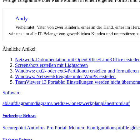
Fertige Diagramme oder Pläne können in einem eigenen Format und zus
Andy
Verheiratet, Vater von zwei Kindern, eines an der Hand, eines im Her
wir uns um alle IT-Belange von gewerblichen Kunden und unterstützen zus
Ähnliche Artikel:
Netzwerk-Dokumentation mit OpenOffice/LibreOffice erstelle
Screenshots erstellen mit Lightscreen
Windows: ext2- oder ext3-Partitionen erstellen und formatieren
Windows: Netzwerkfreigabe unter WinPE erstellen
TeamViewer 13 Portable: Einstellungen werden nicht überno
Software
ablauf
diagramm
diagrams.net
draw.io
netzwerk
plan
pläne
stromlauf
Vorheriger Beitrag
Securepoint Antivirus Pro Portal: Mehrere Konfigurationsprofile gleic
Nächster Beitrag