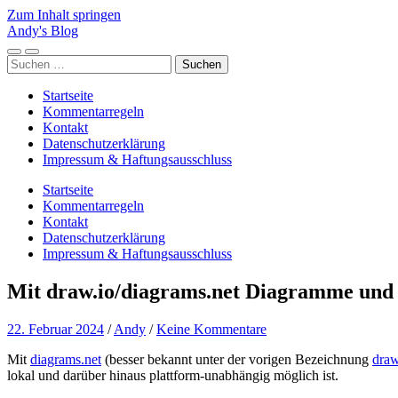
Zum Inhalt springen
Andy's Blog
Mobile-
Suchfeld
Suchen
Menü
ein-/ausblenden
nach:
ein-/ausblenden
Startseite
Kommentarregeln
Kontakt
Datenschutzerklärung
Impressum & Haftungsausschluss
Startseite
Kommentarregeln
Kontakt
Datenschutzerklärung
Impressum & Haftungsausschluss
Mit draw.io/diagrams.net Diagramme und P
22. Februar 2024
/
Andy
/
Keine Kommentare
Mit
diagrams.net
(besser bekannt unter der vorigen Bezeichnung
draw
lokal und darüber hinaus plattform-unabhängig möglich ist.