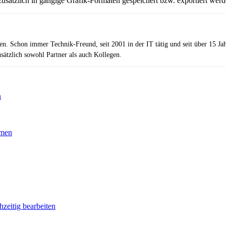
ätzlich in gängige Grafik-Formaten gespeichert bzw. exportiert werde
zen. Schon immer Technik-Freund, seit 2001 in der IT tätig und seit über 15 J
ätzlich sowohl Partner als auch Kollegen.
n
mmen
hzeitig bearbeiten