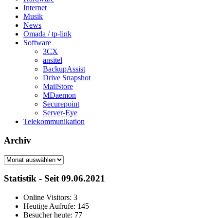
Internet
Musik
News
Omada / tp-link
Software
3CX
ansitel
BackupAssist
Drive Snapshot
MailStore
MDaemon
Securepoint
Server-Eye
Telekommunikation
Archiv
Archiv
Statistik - Seit 09.06.2021
Online Visitors:
3
Heutige Aufrufe:
145
Besucher heute:
77