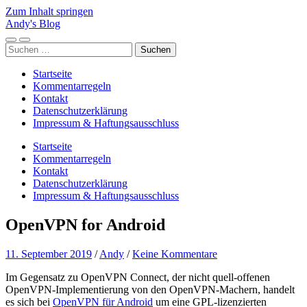
Zum Inhalt springen
Andy's Blog
Mobile-
Suchfeld
Suchen
Menü
ein-/ausblenden
nach:
ein-/ausblenden
Startseite
Kommentarregeln
Kontakt
Datenschutzerklärung
Impressum & Haftungsausschluss
Startseite
Kommentarregeln
Kontakt
Datenschutzerklärung
Impressum & Haftungsausschluss
OpenVPN for Android
11. September 2019
/
Andy
/
Keine Kommentare
Im Gegensatz zu OpenVPN Connect, der nicht quell-offenen
OpenVPN-Implementierung von den OpenVPN-Machern, handelt
es sich bei
OpenVPN für Android
um eine GPL-lizenzierten