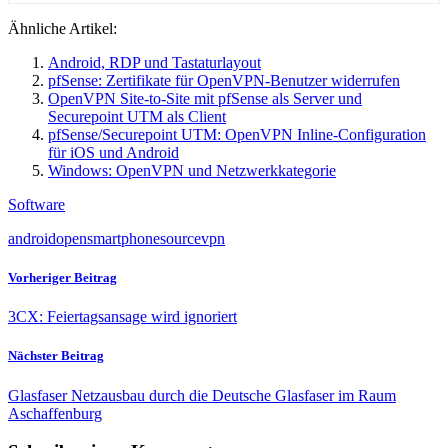
Ähnliche Artikel:
Android, RDP und Tastaturlayout
pfSense: Zertifikate für OpenVPN-Benutzer widerrufen
OpenVPN Site-to-Site mit pfSense als Server und
Securepoint UTM als Client
pfSense/Securepoint UTM: OpenVPN Inline-Configuration
für iOS und Android
Windows: OpenVPN und Netzwerkkategorie
Software
android
open
smartphone
source
vpn
Vorheriger Beitrag
3CX: Feiertagsansage wird ignoriert
Nächster Beitrag
Glasfaser Netzausbau durch die Deutsche Glasfaser im Raum
Aschaffenburg