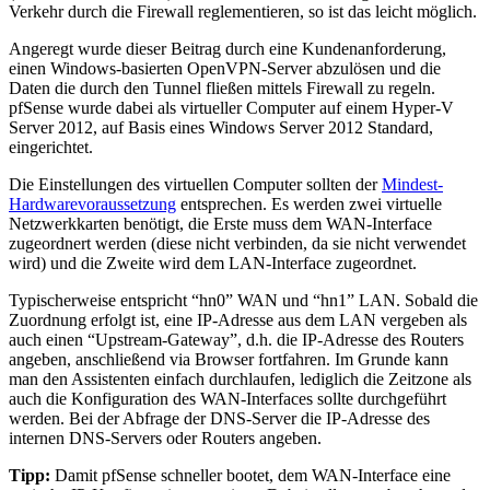
Verkehr durch die Firewall reglementieren, so ist das leicht möglich.
Angeregt wurde dieser Beitrag durch eine Kundenanforderung,
einen Windows-basierten OpenVPN-Server abzulösen und die
Daten die durch den Tunnel fließen mittels Firewall zu regeln.
pfSense wurde dabei als virtueller Computer auf einem Hyper-V
Server 2012, auf Basis eines Windows Server 2012 Standard,
eingerichtet.
Die Einstellungen des virtuellen Computer sollten der
Mindest-
Hardwarevoraussetzung
entsprechen. Es werden zwei virtuelle
Netzwerkkarten benötigt, die Erste muss dem WAN-Interface
zugeordnert werden (diese nicht verbinden, da sie nicht verwendet
wird) und die Zweite wird dem LAN-Interface zugeordnet.
Typischerweise entspricht “hn0” WAN und “hn1” LAN. Sobald die
Zuordnung erfolgt ist, eine IP-Adresse aus dem LAN vergeben als
auch einen “Upstream-Gateway”, d.h. die IP-Adresse des Routers
angeben, anschließend via Browser fortfahren. Im Grunde kann
man den Assistenten einfach durchlaufen, lediglich die Zeitzone als
auch die Konfiguration des WAN-Interfaces sollte durchgeführt
werden. Bei der Abfrage der DNS-Server die IP-Adresse des
internen DNS-Servers oder Routers angeben.
Tipp:
Damit pfSense schneller bootet, dem WAN-Interface eine