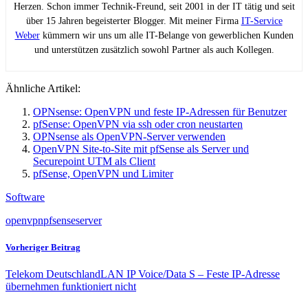
Herzen. Schon immer Technik-Freund, seit 2001 in der IT tätig und seit
über 15 Jahren begeisterter Blogger. Mit meiner Firma
IT-Service
Weber
kümmern wir uns um alle IT-Belange von gewerblichen Kunden
und unterstützen zusätzlich sowohl Partner als auch Kollegen.
Ähnliche Artikel:
OPNsense: OpenVPN und feste IP-Adressen für Benutzer
pfSense: OpenVPN via ssh oder cron neustarten
OPNsense als OpenVPN-Server verwenden
OpenVPN Site-to-Site mit pfSense als Server und
Securepoint UTM als Client
pfSense, OpenVPN und Limiter
Software
openvpn
pfsense
server
Vorheriger Beitrag
Telekom DeutschlandLAN IP Voice/Data S – Feste IP-Adresse
übernehmen funktioniert nicht