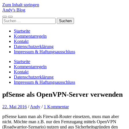
Zum Inhalt springen
Andy's Blog
Mobile-
Suchfeld
Suchen
Menü
ein-/ausblenden
nach:
ein-/ausblenden
Startseite
Kommentarregeln
Kontakt
Datenschutzerklärung
Impressum & Haftungsausschluss
Startseite
Kommentarregeln
Kontakt
Datenschutzerklärung
Impressum & Haftungsausschluss
pfSense als OpenVPN-Server verwenden
22. Mai 2016
/
Andy
/
1 Kommentar
pfSense kann man als Firewall-Router einsetzen, muss man aber
nicht. Möchte man z.B. nur den Fernzugang mittels OpenVPN
(Roadwarrior-Szenario) nutzen und aus Sicherheitsgründen den