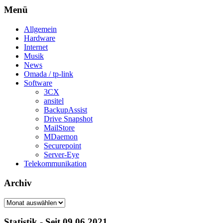
Menü
Allgemein
Hardware
Internet
Musik
News
Omada / tp-link
Software
3CX
ansitel
BackupAssist
Drive Snapshot
MailStore
MDaemon
Securepoint
Server-Eye
Telekommunikation
Archiv
Archiv
Statistik - Seit 09.06.2021