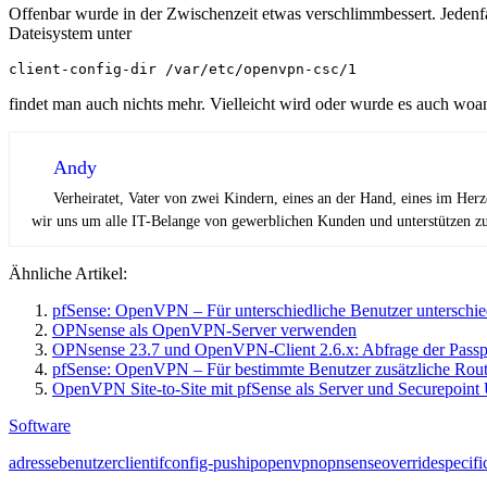
Offenbar wurde in der Zwischenzeit etwas verschlimmbessert. Jedenfa
Dateisystem unter
client-config-dir /var/etc/openvpn-csc/1
findet man auch nichts mehr. Vielleicht wird oder wurde es auch woan
Andy
Verheiratet, Vater von zwei Kindern, eines an der Hand, eines im Her
wir uns um alle IT-Belange von gewerblichen Kunden und unterstützen zus
Ähnliche Artikel:
pfSense: OpenVPN – Für unterschiedliche Benutzer unterschie
OPNsense als OpenVPN-Server verwenden
OPNsense 23.7 und OpenVPN-Client 2.6.x: Abfrage der Passphra
pfSense: OpenVPN – Für bestimmte Benutzer zusätzliche Rout
OpenVPN Site-to-Site mit pfSense als Server und Securepoint
Software
adresse
benutzer
client
ifconfig-push
ip
openvpn
opnsense
override
specifi