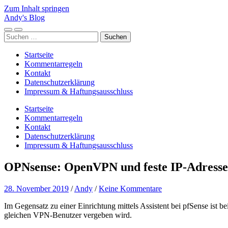
Zum Inhalt springen
Andy's Blog
Mobile-
Suchfeld
Suchen
Menü
ein-/ausblenden
nach:
ein-/ausblenden
Startseite
Kommentarregeln
Kontakt
Datenschutzerklärung
Impressum & Haftungsausschluss
Startseite
Kommentarregeln
Kontakt
Datenschutzerklärung
Impressum & Haftungsausschluss
OPNsense: OpenVPN und feste IP-Adresse
28. November 2019
/
Andy
/
Keine Kommentare
Im Gegensatz zu einer Einrichtung mittels Assistent bei pfSense ist 
gleichen VPN-Benutzer vergeben wird.