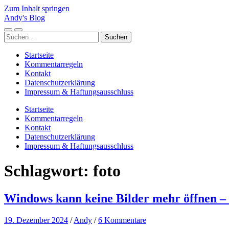
Zum Inhalt springen
Andy's Blog
Mobile-
Suchfeld
Suchen
Menü
ein-/ausblenden
nach:
ein-/ausblenden
Startseite
Kommentarregeln
Kontakt
Datenschutzerklärung
Impressum & Haftungsausschluss
Startseite
Kommentarregeln
Kontakt
Datenschutzerklärung
Impressum & Haftungsausschluss
Schlagwort:
foto
Windows kann keine Bilder mehr öffnen – 
19. Dezember 2024
/
Andy
/
6 Kommentare