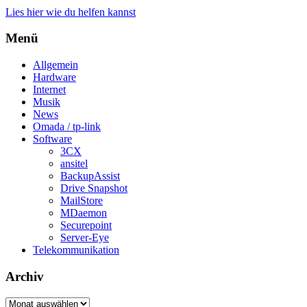
Lies hier wie du helfen kannst
Menü
Allgemein
Hardware
Internet
Musik
News
Omada / tp-link
Software
3CX
ansitel
BackupAssist
Drive Snapshot
MailStore
MDaemon
Securepoint
Server-Eye
Telekommunikation
Archiv
Archiv