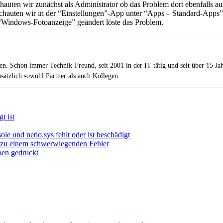
hauten wir zunächst als Administrator ob das Problem dort ebenfalls au
 schauten wir in der “Einstellungen”-App unter “Apps – Standard-Apps” 
 “Windows-Fotoanzeige” geändert löste das Problem.
zen. Schon immer Technik-Freund, seit 2001 in der IT tätig und seit über 15 J
ätzlich sowohl Partner als auch Kollegen.
t ist
le und netio.sys fehlt oder ist beschädigt
s zu einem schwerwiegenden Fehler
ben gedruckt