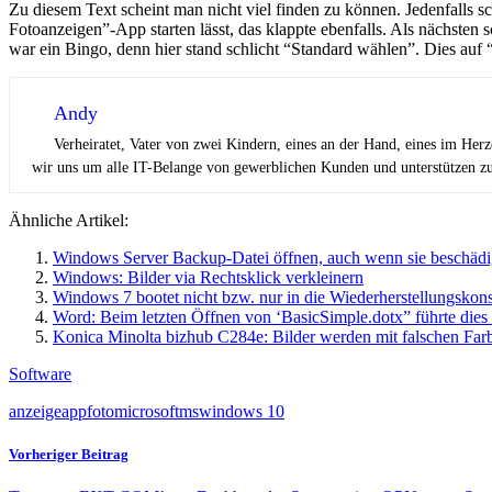
Zu diesem Text scheint man nicht viel finden zu können. Jedenfalls sc
Fotoanzeigen”-App starten lässt, das klappte ebenfalls. Als nächsten
war ein Bingo, denn hier stand schlicht “Standard wählen”. Dies auf
Andy
Verheiratet, Vater von zwei Kindern, eines an der Hand, eines im Her
wir uns um alle IT-Belange von gewerblichen Kunden und unterstützen zus
Ähnliche Artikel:
Windows Server Backup-Datei öffnen, auch wenn sie beschädig
Windows: Bilder via Rechtsklick verkleinern
Windows 7 bootet nicht bzw. nur in die Wiederherstellungskonso
Word: Beim letzten Öffnen von ‘BasicSimple.dotx” führte die
Konica Minolta bizhub C284e: Bilder werden mit falschen Far
Software
anzeige
app
foto
microsoft
ms
windows 10
Vorheriger Beitrag