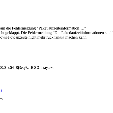
kam die Fehlermeldung “Paketlaufzeiteinformation….”
ht geklappt. Die Fehlermeldung “Die Paketlaufzeitinformationen sind b
indows-Fotoanzeige nicht mehr rückgängig machen kann.
688.0_x64_8j3eq9…IGCCTray.exe
s
es