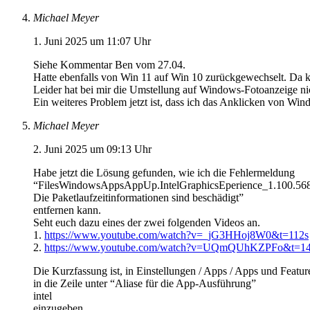
Michael Meyer
1. Juni 2025 um 11:07 Uhr
Siehe Kommentar Ben vom 27.04.
Hatte ebenfalls von Win 11 auf Win 10 zurückgewechselt. Da 
Leider hat bei mir die Umstellung auf Windows-Fotoanzeige nic
Ein weiteres Problem jetzt ist, dass ich das Anklicken von W
Michael Meyer
2. Juni 2025 um 09:13 Uhr
Habe jetzt die Lösung gefunden, wie ich die Fehlermeldung
“FilesWindowsAppsAppUp.IntelGraphicsEperience_1.100.5
Die Paketlaufzeitinformationen sind beschädigt”
entfernen kann.
Seht euch dazu eines der zwei folgenden Videos an.
1.
https://www.youtube.com/watch?v=_jG3HHoj8W0&t=112s
2.
https://www.youtube.com/watch?v=UQmQUhKZPFo&t=14
Die Kurzfassung ist, in Einstellungen / Apps / Apps und Featur
in die Zeile unter “Aliase für die App-Ausführung”
intel
einzugeben.