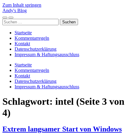
Zum Inhalt springen
Andy's Blog
Mobile-
Suchfeld
Suchen
Menü
ein-/ausblenden
nach:
ein-/ausblenden
Startseite
Kommentarregeln
Kontakt
Datenschutzerklärung
Impressum & Haftungsausschluss
Startseite
Kommentarregeln
Kontakt
Datenschutzerklärung
Impressum & Haftungsausschluss
Schlagwort:
intel
(Seite 3 von
4)
Extrem langsamer Start von Windows