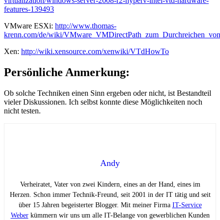
virtualization/windows-server-2008-r2-hyperv-intel-vtd-hardware-
features-139493
VMware ESXi:
http://www.thomas-
krenn.com/de/wiki/VMware_VMDirectPath_zum_Durchreichen_vo
Xen:
http://wiki.xensource.com/xenwiki/VTdHowTo
Persönliche Anmerkung:
Ob solche Techniken einen Sinn ergeben oder nicht, ist Bestandteil
vieler Diskussionen. Ich selbst konnte diese Möglichkeiten noch
nicht testen.
Andy
Verheiratet, Vater von zwei Kindern, eines an der Hand, eines im
Herzen. Schon immer Technik-Freund, seit 2001 in der IT tätig und seit
über 15 Jahren begeisterter Blogger. Mit meiner Firma
IT-Service
Weber
kümmern wir uns um alle IT-Belange von gewerblichen Kunden