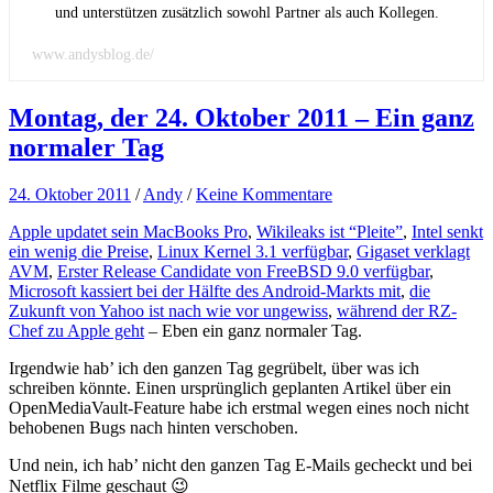
und unterstützen zusätzlich sowohl Partner als auch Kollegen.
www.andysblog.de/
Montag, der 24. Oktober 2011 – Ein ganz
normaler Tag
24. Oktober 2011
/
Andy
/
Keine Kommentare
Apple updatet sein MacBooks Pro
,
Wikileaks ist “Pleite”
,
Intel senkt
ein wenig die Preise
,
Linux Kernel 3.1 verfügbar
,
Gigaset verklagt
AVM
,
Erster Release Candidate von FreeBSD 9.0 verfügbar
,
Microsoft kassiert bei der Hälfte des Android-Markts mit
,
die
Zukunft von Yahoo ist nach wie vor ungewiss
,
während der RZ-
Chef zu Apple geht
– Eben ein ganz normaler Tag.
Irgendwie hab’ ich den ganzen Tag gegrübelt, über was ich
schreiben könnte. Einen ursprünglich geplanten Artikel über ein
OpenMediaVault-Feature habe ich erstmal wegen eines noch nicht
behobenen Bugs nach hinten verschoben.
Und nein, ich hab’ nicht den ganzen Tag E-Mails gecheckt und bei
Netflix Filme geschaut 😉