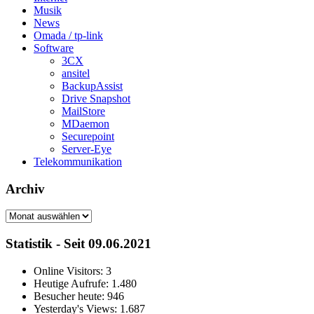
Musik
News
Omada / tp-link
Software
3CX
ansitel
BackupAssist
Drive Snapshot
MailStore
MDaemon
Securepoint
Server-Eye
Telekommunikation
Archiv
Archiv
Statistik - Seit 09.06.2021
Online Visitors:
3
Heutige Aufrufe:
1.480
Besucher heute:
946
Yesterday's Views:
1.687