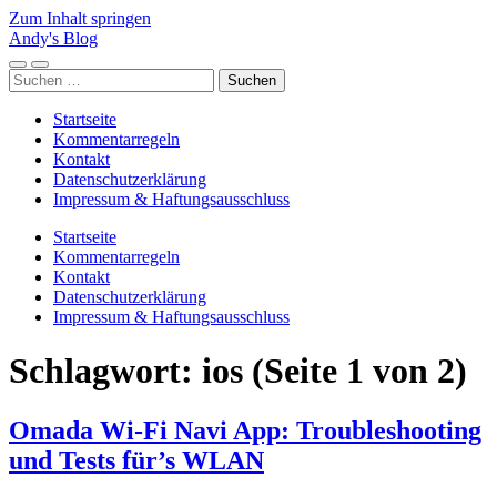
Zum Inhalt springen
Andy's Blog
Mobile-
Suchfeld
Suchen
Menü
ein-/ausblenden
nach:
ein-/ausblenden
Startseite
Kommentarregeln
Kontakt
Datenschutzerklärung
Impressum & Haftungsausschluss
Startseite
Kommentarregeln
Kontakt
Datenschutzerklärung
Impressum & Haftungsausschluss
Schlagwort:
ios
(Seite 1 von 2)
Omada Wi-Fi Navi App: Troubleshooting
und Tests für’s WLAN