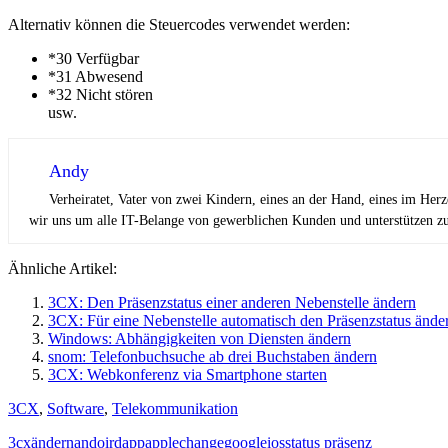
Alternativ können die Steuercodes verwendet werden:
*30 Verfügbar
*31 Abwesend
*32 Nicht stören
usw.
Andy
Verheiratet, Vater von zwei Kindern, eines an der Hand, eines im Her
wir uns um alle IT-Belange von gewerblichen Kunden und unterstützen zus
Ähnliche Artikel:
3CX: Den Präsenzstatus einer anderen Nebenstelle ändern
3CX: Für eine Nebenstelle automatisch den Präsenzstatus ände
Windows: Abhängigkeiten von Diensten ändern
snom: Telefonbuchsuche ab drei Buchstaben ändern
3CX: Webkonferenz via Smartphone starten
3CX
,
Software
,
Telekommunikation
3cx
ändern
andoird
app
apple
change
google
ios
status präsenz