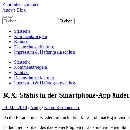
Zum Inhalt springen
Andy's Blog
Mobile-
Suchfeld
Suchen
Menü
ein-/ausblenden
nach:
ein-/ausblenden
Startseite
Kommentarregeln
Kontakt
Datenschutzerklärung
Impressum & Haftungsausschluss
Startseite
Kommentarregeln
Kontakt
Datenschutzerklärung
Impressum & Haftungsausschluss
3CX: Status in der Smartphone-App ände
29. Mai 2019
/
Andy
/
Keine Kommentare
Da die Frage immer wieder auftaucht, hier kurz und knackig in ein
Einfach rechts oben das das Viereck tippen und dann den neuen Stat