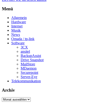
Menü
Allgemein
Hardware
Internet
Musik
News
Omada / tp-link
Software
3CX
ansitel
BackupAssist
Drive Snapshot
MailStore
MDaemon
Securepoint
Server-Eye
Telekommunikation
Archiv
Archiv