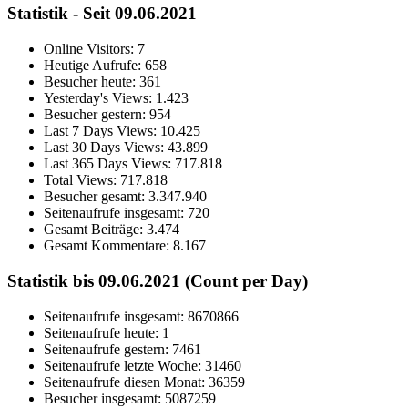
Statistik - Seit 09.06.2021
Online Visitors:
7
Heutige Aufrufe:
658
Besucher heute:
361
Yesterday's Views:
1.423
Besucher gestern:
954
Last 7 Days Views:
10.425
Last 30 Days Views:
43.899
Last 365 Days Views:
717.818
Total Views:
717.818
Besucher gesamt:
3.347.940
Seitenaufrufe insgesamt:
720
Gesamt Beiträge:
3.474
Gesamt Kommentare:
8.167
Statistik bis 09.06.2021 (Count per Day)
Seitenaufrufe insgesamt: 8670866
Seitenaufrufe heute: 1
Seitenaufrufe gestern: 7461
Seitenaufrufe letzte Woche: 31460
Seitenaufrufe diesen Monat: 36359
Besucher insgesamt: 5087259