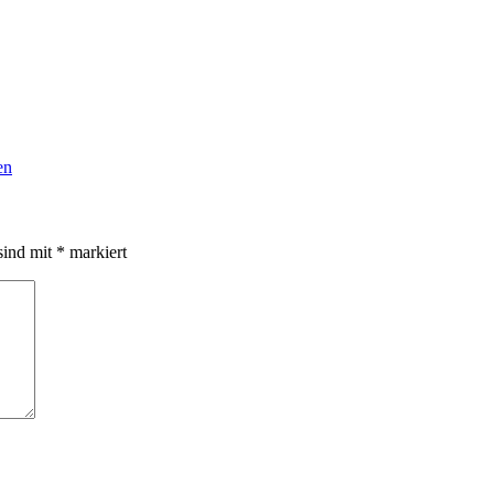
en
sind mit
*
markiert