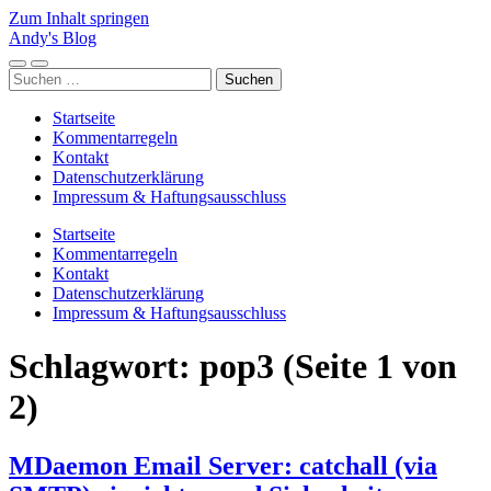
Zum Inhalt springen
Andy's Blog
Mobile-
Suchfeld
Suchen
Menü
ein-/ausblenden
nach:
ein-/ausblenden
Startseite
Kommentarregeln
Kontakt
Datenschutzerklärung
Impressum & Haftungsausschluss
Startseite
Kommentarregeln
Kontakt
Datenschutzerklärung
Impressum & Haftungsausschluss
Schlagwort:
pop3
(Seite 1 von
2)
MDaemon Email Server: catchall (via