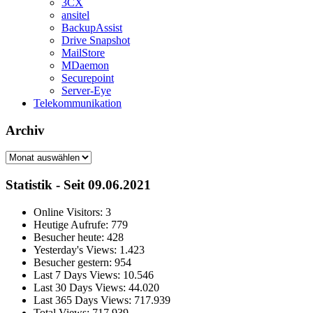
3CX
ansitel
BackupAssist
Drive Snapshot
MailStore
MDaemon
Securepoint
Server-Eye
Telekommunikation
Archiv
Archiv
Statistik - Seit 09.06.2021
Online Visitors:
3
Heutige Aufrufe:
779
Besucher heute:
428
Yesterday's Views:
1.423
Besucher gestern:
954
Last 7 Days Views:
10.546
Last 30 Days Views:
44.020
Last 365 Days Views:
717.939
Total Views:
717.939