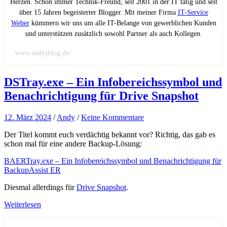
Herzen. Schon immer Technik-Freund, seit 2001 in der IT tätig und seit
über 15 Jahren begeisterter Blogger. Mit meiner Firma
IT-Service
Weber
kümmern wir uns um alle IT-Belange von gewerblichen Kunden
und unterstützen zusätzlich sowohl Partner als auch Kollegen.
www.andysblog.de/
DSTray.exe – Ein Infobereichssymbol und
Benachrichtigung für Drive Snapshot
12. März 2024
/
Andy
/
Keine Kommentare
Der Titel kommt euch verdächtig bekannt vor? Richtig, das gab es
schon mal für eine andere Backup-Lösung:
BAERTray.exe – Ein Infobereichssymbol und Benachrichtigung für
BackupAssist ER
Diesmal allerdings für
Drive Snapshot
.
Weiterlesen