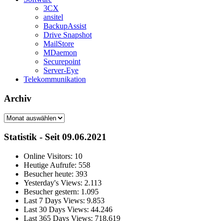
3CX
ansitel
BackupAssist
Drive Snapshot
MailStore
MDaemon
Securepoint
Server-Eye
Telekommunikation
Archiv
Archiv
Statistik - Seit 09.06.2021
Online Visitors:
10
Heutige Aufrufe:
558
Besucher heute:
393
Yesterday's Views:
2.113
Besucher gestern:
1.095
Last 7 Days Views:
9.853
Last 30 Days Views:
44.246
Last 365 Days Views:
718.619