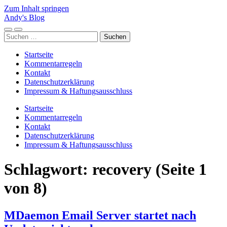
Zum Inhalt springen
Andy's Blog
Mobile-
Suchfeld
Suchen
Menü
ein-/ausblenden
nach:
ein-/ausblenden
Startseite
Kommentarregeln
Kontakt
Datenschutzerklärung
Impressum & Haftungsausschluss
Startseite
Kommentarregeln
Kontakt
Datenschutzerklärung
Impressum & Haftungsausschluss
Schlagwort:
recovery
(Seite 1
von 8)
MDaemon Email Server startet nach