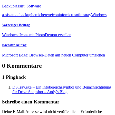
BackupAssist
,
Software
assist
autoit
backup
bereich
er
exe
icon
info
microsoft
ms
tray
Windows
Vorheriger Beitrag
Windows: Icons mit PhotoDemon erstellen
Nächster Beitrag
Microsoft Edge: Browser-Daten auf neuen Computer umziehen
0 Kommentare
1 Pingback
DSTray.exe – Ein Infobereichssymbol und Benachrichtigung
für Drive Snapshot – Andy's Blog
Schreibe einen Kommentar
Deine E-Mail-Adresse wird nicht veröffentlicht.
Erforderliche