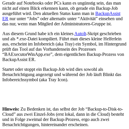
Gerade auf Notebooks oder PCs kann es ungünstig sein, das man
nicht auf einen Blick erkennen kann, ob gerade ein Backup-Job
ausgeführt wird. Den aktuellen Status kann man in
BackupAssist
ER
nur unter “Jobs” oder alternativ unter “Aktivität” einsehen und
das nur, wenn man Mitglied der Administratoren-Gruppe ist.
Aus diesem Grund habe ich ein kleines
AutoIt
-Skript geschrieben
und als *.exe-Datei kompiliert. Führt man dieses kleine Helferlein
aus, erscheint im Infobereich (aka Tray) ein Symbol, im Hintergrund
prüft das Tool auf das Vorhandensein des Prozesses
“BAExecutorWinApp.exe”, dem eigentlichen Backup-Prozess von
BackupAssist ER.
Startet oder stoppt ein Backup-Job wird dies sowohl als
Benachrichtigung angezeigt und während der Job läuft Blinkt das
Infobereichssymbol (aka Tray Icon).
Hinweis:
Zu Bedenken ist, das selbst der Job “Backup-to-Disk-to-
Cloud” aus zwei Einzel-Jobs (erst lokal, dann in die Cloud) besteht
und in Folge zweimal der Backup-Prozess, ergo auch zwei
Benachrichtigungen, hintereinander erscheinen.