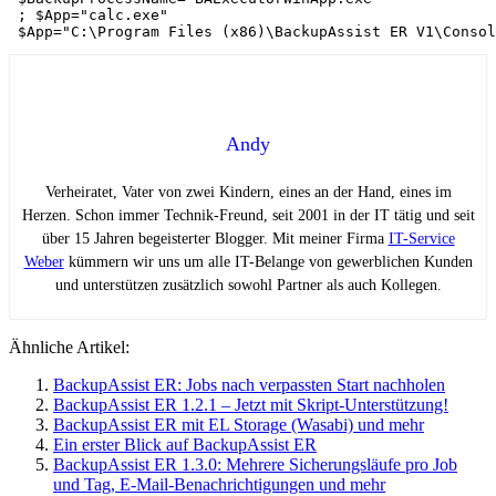
 ; $App="calc.exe"

 $App="C:\Program Files (x86)\BackupAssist ER V1\Consol
Andy
Verheiratet, Vater von zwei Kindern, eines an der Hand, eines im
Herzen. Schon immer Technik-Freund, seit 2001 in der IT tätig und seit
über 15 Jahren begeisterter Blogger. Mit meiner Firma
IT-Service
Weber
kümmern wir uns um alle IT-Belange von gewerblichen Kunden
und unterstützen zusätzlich sowohl Partner als auch Kollegen.
Ähnliche Artikel:
BackupAssist ER: Jobs nach verpassten Start nachholen
BackupAssist ER 1.2.1 – Jetzt mit Skript-Unterstützung!
BackupAssist ER mit EL Storage (Wasabi) und mehr
Ein erster Blick auf BackupAssist ER
BackupAssist ER 1.3.0: Mehrere Sicherungsläufe pro Job
und Tag, E-Mail-Benachrichtigungen und mehr