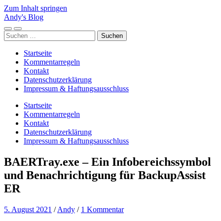
Zum Inhalt springen
Andy's Blog
Mobile-
Suchfeld
Suchen
Menü
ein-/ausblenden
nach:
ein-/ausblenden
Startseite
Kommentarregeln
Kontakt
Datenschutzerklärung
Impressum & Haftungsausschluss
Startseite
Kommentarregeln
Kontakt
Datenschutzerklärung
Impressum & Haftungsausschluss
BAERTray.exe – Ein Infobereichssymbol
und Benachrichtigung für BackupAssist
ER
5. August 2021
/
Andy
/
1 Kommentar