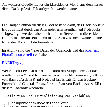
Als weiteres Goodie gibt es ein klitzekleines Menü, aus dem heraus
direkt BackupAssist ER aufgerufen werden kann:
Die Hauptintention für dieses Tool bestand darin, das BackupAssist
ER-Jobs nicht durch den Anwender unwissentlich auf Notebooks
“abgewürgt” werden, aber auch auf dem Server kann dieses kleine
Helferlein sinnvoll sein, damit man diesen z.B. nicht während eines
laufenden Backup-Jobs herunterfährt.
Im Archiv sind die *.exe-Datei, der Quellcode und das
Icon (mit
PhotoDemon erstellt)
enthalten:
BAERTray.zip
Wer zunächst erstmal nur die Funktion des Skripts bzw. der daraus
resultierenden *.exe-Datei ausprobieren möchte, kann im Quellcode
von BackupAssist ER auf Notepad (als Ersatz für den Backup-
Prozess) und Calc (als Ersatz für den Start von BackupAssist ER) in
diesem Abschnitt wechseln:
; Definition und Initialisierung von Variablen

 ; $BackupProcessName="Notepad.exe"

 $BackupProcessName="BAExecutorWinApp.exe"
