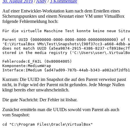
30. August 2019
/
Andy
/
3 Kommentare
Auf einer Entwickler-Workstation kam nach dem Erstellen eines
Sicherungspunktes und einem Neustart einer VM unter VirtualBox
folgende Fehlermeldung hoch:
Für die virtuelle Maschine Test konnte keine neue Sitzu
Parent UUID {00000000-0000-0000-0000-000000000000} of t
'E:\VirtualBox VMs\Test\Snapshots\{98f37cc3-a668-4dbb-a
does not match UUID {a5ea9874-2915-4386-8237-cf8918ec7f
stored in the media registry ('C:\Users\user\.VirtualBo
Fehlercode:E_FAIL (0x80004005)

Komponente:MediumWrap

Interface:IMedium {ad47ad09-787b-44ab-b343-a082a3f2dfb1
Kurzum: Die UUID im Snapshot die auf den Parent verweisst passt
nicht, in Folge wird der Parent nicht gefunden. Jede Menge Nullen
klingt bereits eher unwahrscheinlich.
Die gute Nachricht: Der Fehler ist lösbar.
Zunächst ermitteln man die UUIDs sowohl vom Parent als auch
vom Snapshot:
cd "C:\Program Files\Oracle\VirtualBox"
