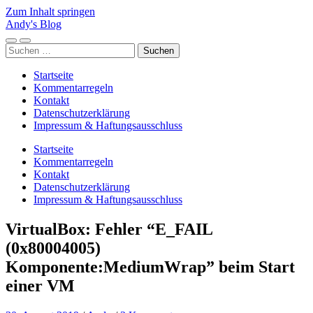
Zum Inhalt springen
Andy's Blog
Mobile-
Suchfeld
Suchen
Menü
ein-/ausblenden
nach:
ein-/ausblenden
Startseite
Kommentarregeln
Kontakt
Datenschutzerklärung
Impressum & Haftungsausschluss
Startseite
Kommentarregeln
Kontakt
Datenschutzerklärung
Impressum & Haftungsausschluss
VirtualBox: Fehler “E_FAIL
(0x80004005)
Komponente:MediumWrap” beim Start
einer VM