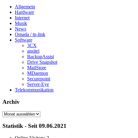
Allgemein
Hardware
Internet
Musik
News
Omada / tp-link
Software
3CX
ansitel
BackupAssist
Drive Snapshot
MailStore
MDaemon
Securepoint
Server-Eye
Telekommunikation
Archiv
Archiv
Statistik - Seit 09.06.2021
Online Visitors:
2