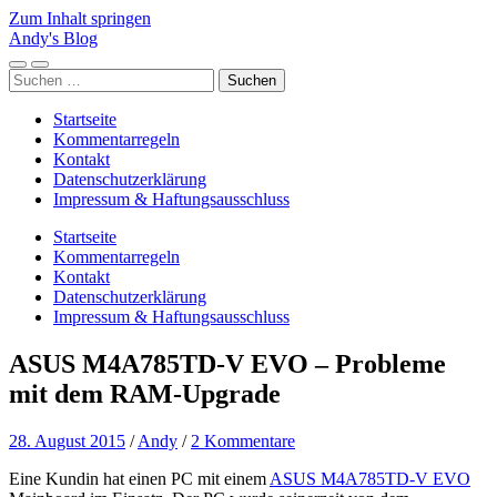
Zum Inhalt springen
Andy's Blog
Mobile-
Suchfeld
Suchen
Menü
ein-/ausblenden
nach:
ein-/ausblenden
Startseite
Kommentarregeln
Kontakt
Datenschutzerklärung
Impressum & Haftungsausschluss
Startseite
Kommentarregeln
Kontakt
Datenschutzerklärung
Impressum & Haftungsausschluss
ASUS M4A785TD-V EVO – Probleme
mit dem RAM-Upgrade
28. August 2015
/
Andy
/
2 Kommentare
Eine Kundin hat einen PC mit einem
ASUS M4A785TD-V EVO