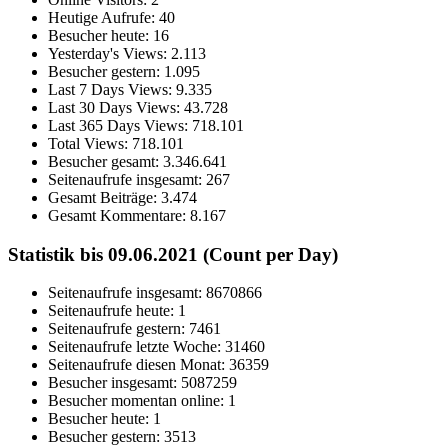
Heutige Aufrufe:
40
Besucher heute:
16
Yesterday's Views:
2.113
Besucher gestern:
1.095
Last 7 Days Views:
9.335
Last 30 Days Views:
43.728
Last 365 Days Views:
718.101
Total Views:
718.101
Besucher gesamt:
3.346.641
Seitenaufrufe insgesamt:
267
Gesamt Beiträge:
3.474
Gesamt Kommentare:
8.167
Statistik bis 09.06.2021 (Count per Day)
Seitenaufrufe insgesamt: 8670866
Seitenaufrufe heute: 1
Seitenaufrufe gestern: 7461
Seitenaufrufe letzte Woche: 31460
Seitenaufrufe diesen Monat: 36359
Besucher insgesamt: 5087259
Besucher momentan online: 1
Besucher heute: 1
Besucher gestern: 3513