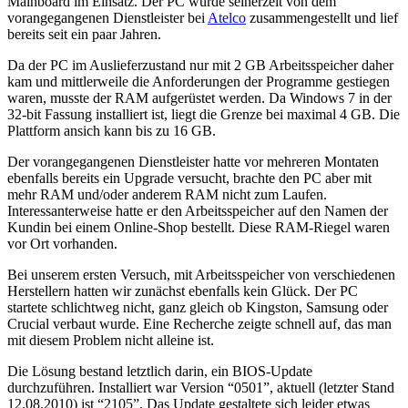
Mainboard im Einsatz. Der PC wurde seinerzeit von dem
vorangegangenen Dienstleister bei
Atelco
zusammengestellt und lief
bereits seit ein paar Jahren.
Da der PC im Auslieferzustand nur mit 2 GB Arbeitsspeicher daher
kam und mittlerweile die Anforderungen der Programme gestiegen
waren, musste der RAM aufgerüstet werden. Da Windows 7 in der
32-bit Fassung installiert ist, liegt die Grenze bei maximal 4 GB. Die
Plattform ansich kann bis zu 16 GB.
Der vorangegangenen Dienstleister hatte vor mehreren Montaten
ebenfalls bereits ein Upgrade versucht, brachte den PC aber mit
mehr RAM und/oder anderem RAM nicht zum Laufen.
Interessanterweise hatte er den Arbeitsspeicher auf den Namen der
Kundin bei einem Online-Shop bestellt. Diese RAM-Riegel waren
vor Ort vorhanden.
Bei unserem ersten Versuch, mit Arbeitsspeicher von verschiedenen
Herstellern hatten wir zunächst ebenfalls kein Glück. Der PC
startete schlichtweg nicht, ganz gleich ob Kingston, Samsung oder
Crucial verbaut wurde. Eine Recherche zeigte schnell auf, das man
mit diesem Problem nicht alleine ist.
Die Lösung bestand letztlich darin, ein BIOS-Update
durchzuführen. Installiert war Version “0501”, aktuell (letzter Stand
12.08.2010) ist “2105”. Das Update gestaltete sich leider etwas