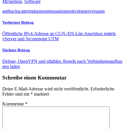
MDaemon
,
Software
anti
backscatter
mdaemon
messaging
protection
server
spam
Vorheriger Beitrag
Öffentliche IPv4-Adresse an CGN-/DS-Lite-Anschluss mittels
vServer und Securepoint UTM
Nächster Beitrag
Debian, OpenVPN und nftables: Regeln nach Verbindungsaufbau
neu laden
Schreibe einen Kommentar
Deine E-Mail-Adresse wird nicht veröffentlicht.
Erforderliche
Felder sind mit
*
markiert
Kommentar
*