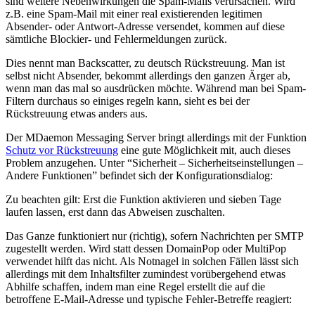
sind weitere Nebenwirkungen die Spam-Mails verursachen. Wird
z.B. eine Spam-Mail mit einer real existierenden legitimen
Absender- oder Antwort-Adresse versendet, kommen auf diese
sämtliche Blockier- und Fehlermeldungen zurück.
Dies nennt man Backscatter, zu deutsch Rückstreuung. Man ist
selbst nicht Absender, bekommt allerdings den ganzen Ärger ab,
wenn man das mal so ausdrücken möchte. Während man bei Spam-
Filtern durchaus so einiges regeln kann, sieht es bei der
Rückstreuung etwas anders aus.
Der MDaemon Messaging Server bringt allerdings mit der Funktion
Schutz vor Rückstreuung
eine gute Möglichkeit mit, auch dieses
Problem anzugehen. Unter “Sicherheit – Sicherheitseinstellungen –
Andere Funktionen” befindet sich der Konfigurationsdialog:
Zu beachten gilt: Erst die Funktion aktivieren und sieben Tage
laufen lassen, erst dann das Abweisen zuschalten.
Das Ganze funktioniert nur (richtig), sofern Nachrichten per SMTP
zugestellt werden. Wird statt dessen DomainPop oder MultiPop
verwendet hilft das nicht. Als Notnagel in solchen Fällen lässt sich
allerdings mit dem Inhaltsfilter zumindest vorübergehend etwas
Abhilfe schaffen, indem man eine Regel erstellt die auf die
betroffene E-Mail-Adresse und typische Fehler-Betreffe reagiert: