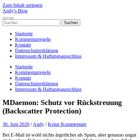
Zum Inhalt springen
Andy's Blog
Mobile-
Suchfeld
Suchen
Menü
ein-/ausblenden
nach:
ein-/ausblenden
Startseite
Kommentarregeln
Kontakt
Datenschutzerklärung
Impressum & Haftungsausschluss
Startseite
Kommentarregeln
Kontakt
Datenschutzerklärung
Impressum & Haftungsausschluss
MDaemon: Schutz vor Rückstreuung
(Backscatter Protection)
30. Juni 2020
/
Andy
/
Keine Kommentare
Bei E-Mail ist wohl nichts ärgerlicher als Spam, aber genauso ungut