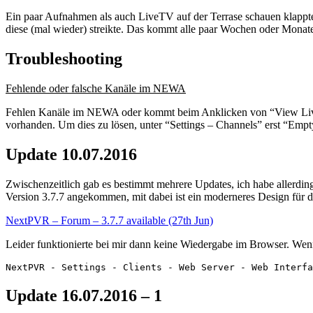
Ein paar Aufnahmen als auch LiveTV auf der Terrase schauen klappt
diese (mal wieder) streikte. Das kommt alle paar Wochen oder Monate m
Troubleshooting
Fehlende oder falsche Kanäle im NEWA
Fehlen Kanäle im NEWA oder kommt beim Anklicken von “View Live” s
vorhanden. Um dies zu lösen, unter “Settings – Channels” erst “Em
Update 10.07.2016
Zwischenzeitlich gab es bestimmt mehrere Updates, ich habe allerdin
Version 3.7.7 angekommen, mit dabei ist ein moderneres Design für 
NextPVR – Forum – 3.7.7 available (27th Jun)
Leider funktionierte bei mir dann keine Wiedergabe im Browser. Wenn
NextPVR - Settings - Clients - Web Server - Web Interfa
Update 16.07.2016 – 1