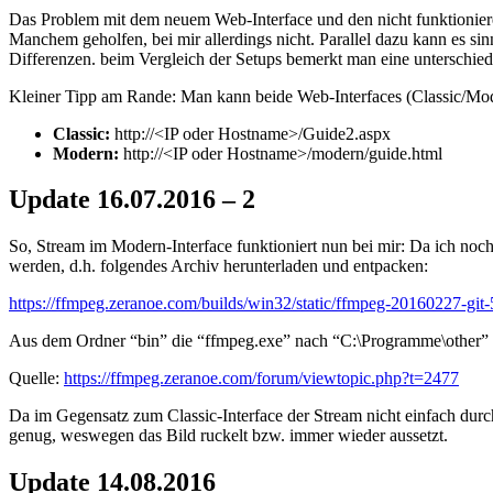
Das Problem mit dem neuem Web-Interface und den nicht funktionier
Manchem geholfen, bei mir allerdings nicht. Parallel dazu kann es si
Differenzen. beim Vergleich der Setups bemerkt man eine unterschied
Kleiner Tipp am Rande: Man kann beide Web-Interfaces (Classic/Mod
Classic:
http://<IP oder Hostname>/Guide2.aspx
Modern:
http://<IP oder Hostname>/modern/guide.html
Update 16.07.2016 – 2
So, Stream im Modern-Interface funktioniert nun bei mir: Da ich n
werden, d.h. folgendes Archiv herunterladen und entpacken:
https://ffmpeg.zeranoe.com/builds/win32/static/ffmpeg-20160227-git
Aus dem Ordner “bin” die “ffmpeg.exe” nach “C:\Programme\other” ko
Quelle:
https://ffmpeg.zeranoe.com/forum/viewtopic.php?t=2477
Da im Gegensatz zum Classic-Interface der Stream nicht einfach durc
genug, weswegen das Bild ruckelt bzw. immer wieder aussetzt.
Update 14.08.2016