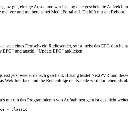
e ganz gut, einzige Ausnahme war bislang eine gescheiterte Aufzeich
al vor und trat bereits bei MediaPortal auf. Da hilft nur ein Reboot.
tatt eines Fernseh- ein Radiosender, so ist meist das EPG durcheina
pty EPG” und anschl. “Update EPG” anklicken.
gs erst jetzt wieder danach geschaut. Bislang leistet NextPVR und des
das Web-Interface und die Reihenfolge der Kanäle wird dort ebenfals ü
’s nur um das Programmieren von Aufnahmen geht ist das nicht weiter t
ce - Classic