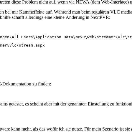
 treten diese Problem nicht auf, wenn via NEWA (dem Web-Interface)
ei mir Kammeffekte auf. Während man beim regulären VLC media play
 Abhilfe schafft allerdings eine kleine Änderung in NextPVR:
ngen\All Users\Application Data\NPVR\web\streamer\vlc\st
mer\vlc\stream.aspx
C-Dokumentation zu finden:
ms getestet, es scheint aber mit der genannten Einstellung zu funktio
are kann mehr, als das wofür ich sie nutze. Für mein Szenario ist sie a