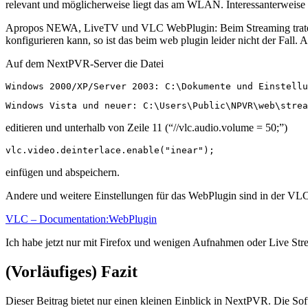
relevant und möglicherweise liegt das am WLAN. Interessanterweise
Apropos NEWA, LiveTV und VLC WebPlugin: Beim Streaming traten b
konfigurieren kann, so ist das beim web plugin leider nicht der Fall.
Auf dem NextPVR-Server die Datei
Windows 2000/XP/Server 2003: C:\Dokumente und Einstellu
Windows Vista und neuer: C:\Users\Public\NPVR\web\strea
editieren und unterhalb von Zeile 11 (“//vlc.audio.volume = 50;”)
vlc.video.deinterlace.enable("inear");
einfügen und abspeichern.
Andere und weitere Einstellungen für das WebPlugin sind in der VL
VLC – Documentation:WebPlugin
Ich habe jetzt nur mit Firefox und wenigen Aufnahmen oder Live Strea
(Vorläufiges) Fazit
Dieser Beitrag bietet nur einen kleinen Einblick in NextPVR. Die Softw