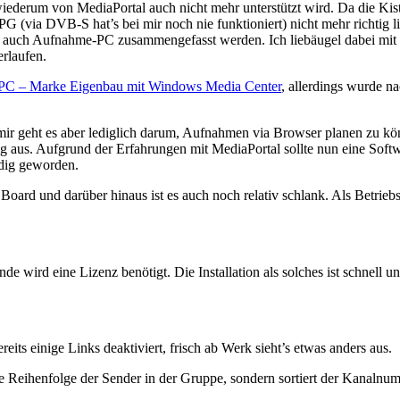
rum von MediaPortal auch nicht mehr unterstützt wird. Da die Kiste
G (via DVB-S hat’s bei mir noch nie funktioniert) nicht mehr richtig 
als auch Aufnahme-PC zusammengefasst werden. Ich liebäugel dabei mi
erlaufen.
C – Marke Eigenbau mit Windows Media Center
, allerdings wurde
mir geht es aber lediglich darum, Aufnahmen via Browser planen zu k
lig aus. Aufgrund der Erfahrungen mit MediaPortal sollte nun eine Soft
dig geworden.
 an Board und darüber hinaus ist es auch noch relativ schlank. Als Bet
de wird eine Lizenz benötigt. Die Installation als solches ist schnell u
eits einige Links deaktiviert, frisch ab Werk sieht’s etwas anders aus.
 Reihenfolge der Sender in der Gruppe, sondern sortiert der Kanalnu