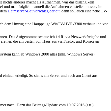
 nichts anderes macht als Aufnehmen, war das bislang kein
lief und man folglich manuell die Aufnahmen einstellen musste. Im
t dem
Heimserver-Bauvorschlag der c’t
, dann soll auch eine neue TV-
 nach dem Umzug eine Hauppauge WinTV-HVR-3300 verbaut und von
önnen. Das Aufgenomme schaue ich i.d.R. via Netzwerkfreigabe und
ware her, die am besten von Haus aus via Firefox und Konsorten
riebssystem kann ab Windows 2000 alles (inkl. Windows Server)
nd einfach erledigt. So siehts am Server und auch am Client aus:
mmer nach. Dazu das Beitrags-Update vom 10.07.2016 (s.u.)