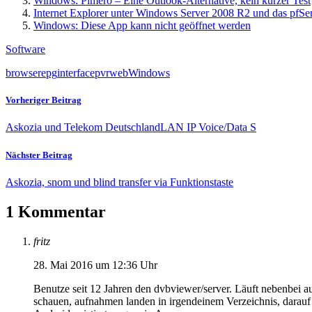
Windows: Pimero – Eine Outlook-Alternative, kein kurzer Test
Internet Explorer unter Windows Server 2008 R2 und das pfSe
Windows: Diese App kann nicht geöffnet werden
Software
browser
epg
interface
pvr
web
Windows
Vorheriger Beitrag
Askozia und Telekom DeutschlandLAN IP Voice/Data S
Nächster Beitrag
Askozia, snom und blind transfer via Funktionstaste
1 Kommentar
fritz
28. Mai 2016 um 12:36 Uhr
Benutze seit 12 Jahren den dvbviewer/server. Läuft nebenbei
schauen, aufnahmen landen in irgendeinem Verzeichnis, darauf