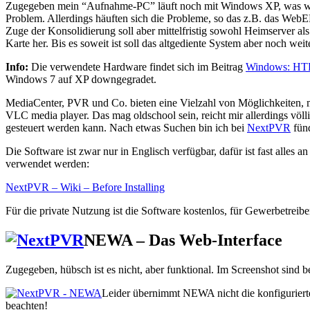
Zugegeben mein “Aufnahme-PC” läuft noch mit Windows XP, was wiede
Problem. Allerdings häuften sich die Probleme, so das z.B. das WebEP
Zuge der Konsolidierung soll aber mittelfristig sowohl Heimserver 
Karte her. Bis es soweit ist soll das altgediente System aber noch weit
Info:
Die verwendete Hardware findet sich im Beitrag
Windows: HTP
Windows 7 auf XP downgegradet.
MediaCenter, PVR und Co. bieten eine Vielzahl von Möglichkeiten, 
VLC media player. Das mag oldschool sein, reicht mir allerdings völ
gesteuert werden kann. Nach etwas Suchen bin ich bei
NextPVR
fün
Die Software ist zwar nur in Englisch verfügbar, dafür ist fast alles
verwendet werden:
NextPVR – Wiki – Before Installing
Für die private Nutzung ist die Software kostenlos, für Gewerbetreiben
NEWA – Das Web-Interface
Zugegeben, hübsch ist es nicht, aber funktional. Im Screenshot sind ber
Leider übernimmt NEWA nicht die konfigurierte
beachten!