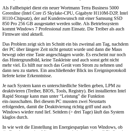
Als Fallbeispiel dient ein neuer Wortmann Terra Business 5000
Greenline (Intel Core i5 Skylake-CPU, Gigabyte H110M-D2P, Intel
H110-Chipsatz), der auf Kundenwunsch mit einer Samsung SSD
850 Pro 256 GB ausgestattet werden sollte. Als Betriebssystem
kommt Windows 7 Professional zum Einsatz. Die Treiber als auch
Firmware sind aktuell.
Das Problem zeigt sich im Schnitt ein bis zweimal am Tag, nachdem
der PC über längere Zeit nicht genutzt wurde und dann die Maus
bewegt oder eine Taste angeschlagen wurde. Es erscheint nur noch
das Hintergrundbild, keine Taskleiste und auch sonst geht nicht
mehr viel. Es hilft nur noch das Gerät vom Strom zu nehmen und
dann neu zu starten. Ein anschließender Blick ins Ereignisprotokoll
lieferte keine Erkenntnisse.
Je nach System kann es unterschiedliche Stellen geben, LPM zu
deaktivieren (Treiber, BIOS, Tools, Registry). Bei installierten Intel
Rapid Storage kann man unter “Leistung” die Funktion
ein-/ausschalten. Bei diesem PC mussten zwei Neustarts
erfolgenden, damit die Deaktivierung richtig griff und auch
Windows wieder rund lief. Seitdem (> drei Tage) läuft das System
klaglos durch.
In wie weit die Einstellung im Energiesparplan von Windows, ob