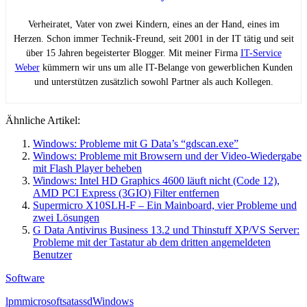
Verheiratet, Vater von zwei Kindern, eines an der Hand, eines im
Herzen. Schon immer Technik-Freund, seit 2001 in der IT tätig und seit
über 15 Jahren begeisterter Blogger. Mit meiner Firma
IT-Service
Weber
kümmern wir uns um alle IT-Belange von gewerblichen Kunden
und unterstützen zusätzlich sowohl Partner als auch Kollegen.
Ähnliche Artikel:
Windows: Probleme mit G Data’s “gdscan.exe”
Windows: Probleme mit Browsern und der Video-Wiedergabe
mit Flash Player beheben
Windows: Intel HD Graphics 4600 läuft nicht (Code 12),
AMD PCI Express (3GIO) Filter entfernen
Supermicro X10SLH-F – Ein Mainboard, vier Probleme und
zwei Lösungen
G Data Antivirus Business 13.2 und Thinstuff XP/VS Server:
Probleme mit der Tastatur ab dem dritten angemeldeten
Benutzer
Software
lpm
microsoft
sata
ssd
Windows