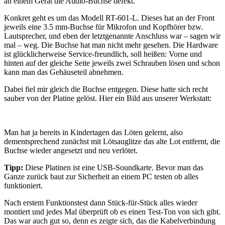
an einem Gerät die Audio-Buchse defekt.
Konkret geht es um das Modell RT-601-L. Dieses hat an der Front
jeweils eine 3.5 mm-Buchse für Mikrofon und Kopfhörer bzw.
Lautsprecher, und eben der letztgenannte Anschluss war – sagen wir
mal – weg. Die Buchse hat man nicht mehr gesehen. Die Hardware
ist glücklicherweise Service-freundlich, soll heißen: Vorne und
hinten auf der gleiche Seite jeweils zwei Schrauben lösen und schon
kann man das Gehäuseteil abnehmen.
Dabei fiel mir gleich die Buchse entgegen. Diese hatte sich recht
sauber von der Platine gelöst. Hier ein Bild aus unserer Werkstatt:
Man hat ja bereits in Kindertagen das Löten gelernt, also
dementsprechend zunächst mit Lötsauglitze das alte Lot entfernt, die
Buchse wieder angesetzt und neu verlötet.
Tipp:
Diese Platinen ist eine USB-Soundkarte. Bevor man das
Ganze zurück baut zur Sicherheit an einem PC testen ob alles
funktioniert.
Nach erstem Funktionstest dann Stück-für-Stück alles wieder
montiert und jedes Mal überprüft ob es einen Test-Ton von sich gibt.
Das war auch gut so, denn es zeigte sich, das die Kabelverbindung