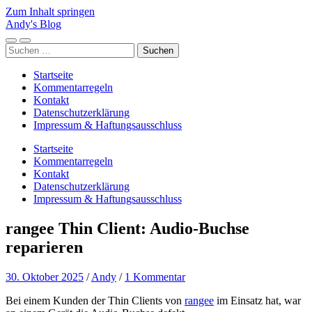
Zum Inhalt springen
Andy's Blog
Mobile-
Suchfeld
Suchen
Menü
ein-/ausblenden
nach:
ein-/ausblenden
Startseite
Kommentarregeln
Kontakt
Datenschutzerklärung
Impressum & Haftungsausschluss
Startseite
Kommentarregeln
Kontakt
Datenschutzerklärung
Impressum & Haftungsausschluss
rangee Thin Client: Audio-Buchse
reparieren
30. Oktober 2025
/
Andy
/
1 Kommentar
Bei einem Kunden der Thin Clients von
rangee
im Einsatz hat, war