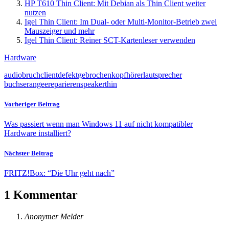
HP T610 Thin Client: Mit Debian als Thin Client weiter
nutzen
Igel Thin Client: Im Dual- oder Multi-Monitor-Betrieb zwei
Mauszeiger und mehr
Igel Thin Client: Reiner SCT-Kartenleser verwenden
Hardware
audio
bruch
client
defekt
gebrochen
kopfhörer
lautsprecher
buchse
rangee
reparieren
speaker
thin
Vorheriger Beitrag
Was passiert wenn man Windows 11 auf nicht kompatibler
Hardware installiert?
Nächster Beitrag
FRITZ!Box: “Die Uhr geht nach”
1 Kommentar
Anonymer Melder