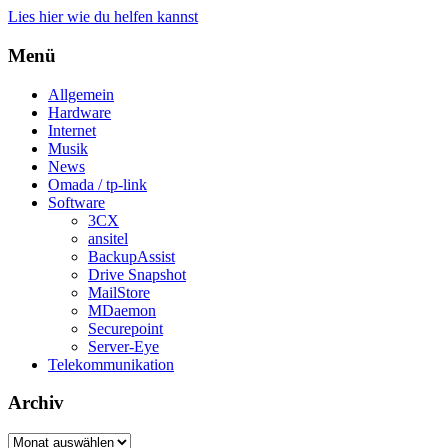
Lies hier wie du helfen kannst
Menü
Allgemein
Hardware
Internet
Musik
News
Omada / tp-link
Software
3CX
ansitel
BackupAssist
Drive Snapshot
MailStore
MDaemon
Securepoint
Server-Eye
Telekommunikation
Archiv
Archiv