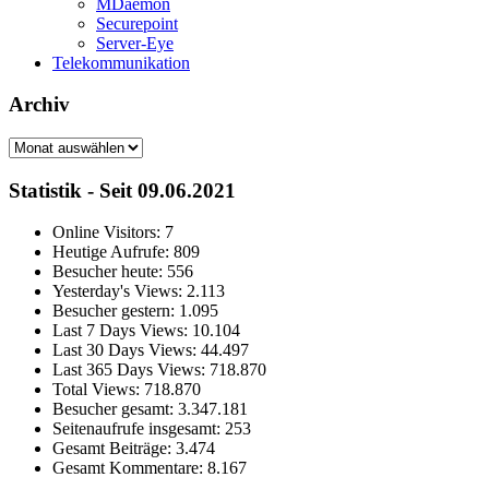
MDaemon
Securepoint
Server-Eye
Telekommunikation
Archiv
Archiv
Statistik - Seit 09.06.2021
Online Visitors:
7
Heutige Aufrufe:
809
Besucher heute:
556
Yesterday's Views:
2.113
Besucher gestern:
1.095
Last 7 Days Views:
10.104
Last 30 Days Views:
44.497
Last 365 Days Views:
718.870
Total Views:
718.870
Besucher gesamt:
3.347.181
Seitenaufrufe insgesamt:
253
Gesamt Beiträge:
3.474
Gesamt Kommentare:
8.167