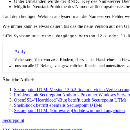
Unter Umständen wurde der RNDC-Key des Nameserver Dienste
Mögliche Neustart-Probleme des Namensauflösungsdienstes b
Laut dem heutigen Webinar analysiert man die Nameserver-Fehler wei
Wie immer kann es etwas dauern bis das die neue Version auf den UTMs
"UTM-Systeme mit einer Vorgänger Version 12.x oder 11.8
Andy
Verheiratet, Vater von zwei Kindern, eines an der Hand, eines im Her
wir uns um alle IT-Belange von gewerblichen Kunden und unterstützen zus
Ähnliche Artikel:
Securepoint UTM: Version 12.6.2 final mit vielen Verbesserun
Probleme mit Securepoint Antivirus Pro unter Windows Server
OpenSSL-“Heartbleed”-Bug betrifft auch Securepoint UTMs
ShellShock betrifft ebenfalls Securepoint UTMs
Securepoint UTM: (Firmware-)Update wird nicht angeboten
Securepoint