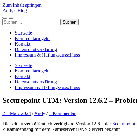
Zum Inhalt springen
Andy's Blog
Mobile-
Suchfeld
Suchen
Menü
ein-/ausblenden
nach:
ein-/ausblenden
Startseite
Kommentarregeln
Kontakt
Datenschutzerklärung
Impressum & Haftungsausschluss
Startseite
Kommentarregeln
Kontakt
Datenschutzerklärung
Impressum & Haftungsausschluss
Securepoint UTM: Version 12.6.2 – Prob
21. März 2024
/
Andy
/
1 Kommentar
Die seit kurzem öffentlich verfügbare Version 12.6.2 der
Securepoin
Zusammenhang mit dem Nameserver (DNS-Server) bekannt.