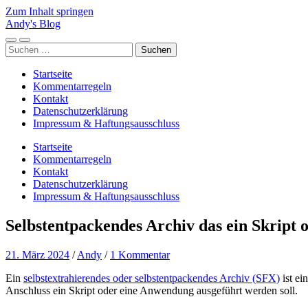
Zum Inhalt springen
Andy's Blog
Mobile-
Suchfeld
Suchen
Menü
ein-/ausblenden
nach:
ein-/ausblenden
Startseite
Kommentarregeln
Kontakt
Datenschutzerklärung
Impressum & Haftungsausschluss
Startseite
Kommentarregeln
Kontakt
Datenschutzerklärung
Impressum & Haftungsausschluss
Selbstentpackendes Archiv das ein Skript 
21. März 2024
/
Andy
/
1 Kommentar
Ein
selbstextrahierendes oder selbstentpackendes Archiv (SFX)
ist ei
Anschluss ein Skript oder eine Anwendung ausgeführt werden soll.