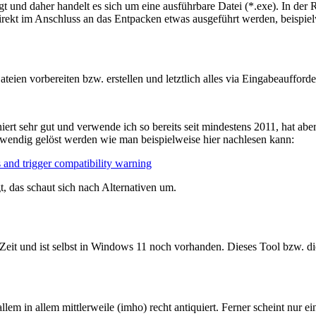
ringt und daher handelt es sich um eine ausführbare Datei (*.exe). In
rekt im Anschluss an das Entpacken etwas ausgeführt werden, beispielwei
teien vorbereiten bzw. erstellen und letztlich alles via Eingabeauffor
iert sehr gut und verwende ich so bereits seit mindestens 2011, hat aber
endig gelöst werden wie man beispielweise hier nachlesen kann:
s and trigger compatibility warning
, das schaut sich nach Alternativen um.
-Zeit und ist selbst in Windows 11 noch vorhanden. Dieses Tool bzw. di
allem in allem mittlerweile (imho) recht antiquiert. Ferner scheint nur 