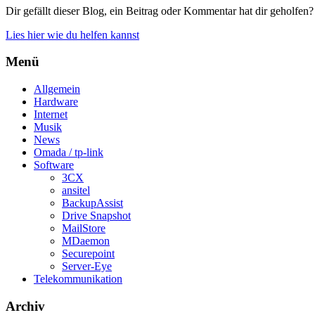
Dir gefällt dieser Blog, ein Beitrag oder Kommentar hat dir geholfen?
Lies hier wie du helfen kannst
Menü
Allgemein
Hardware
Internet
Musik
News
Omada / tp-link
Software
3CX
ansitel
BackupAssist
Drive Snapshot
MailStore
MDaemon
Securepoint
Server-Eye
Telekommunikation
Archiv