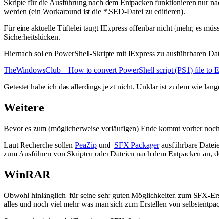
Skripte für die Ausführung nach dem Entpacken funktionieren nur n
werden (ein Workaround ist die *.SED-Datei zu editieren).
Für eine aktuelle Tüftelei taugt IExpress offenbar nicht (mehr, es mü
Sicherheitslücken.
Hiernach sollen PowerShell-Skripte mit IExpress zu ausführbaren Da
TheWindowsClub – How to convert PowerShell script (PS1) file to
Getestet habe ich das allerdings jetzt nicht. Unklar ist zudem wie la
Weitere
Bevor es zum (möglicherweise vorläufigen) Ende kommt vorher noch e
Laut Recherche sollen
PeaZip
und
SFX Packager
ausführbare Dateie
zum Ausführen von Skripten oder Dateien nach dem Entpacken an, de
WinRAR
Obwohl hinlänglich für seine sehr guten Möglichkeiten zum SFX-Erst
alles und noch viel mehr was man sich zum Erstellen von selbstentp