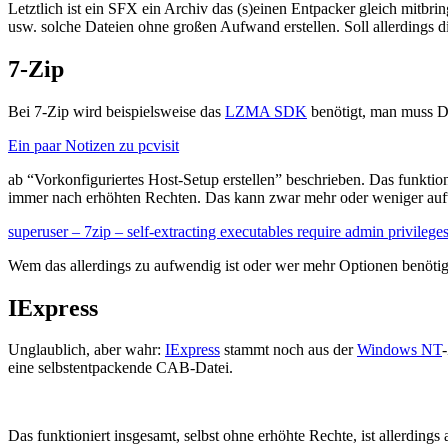
Letztlich ist ein SFX ein Archiv das (s)einen Entpacker gleich mitb
usw. solche Dateien ohne großen Aufwand erstellen. Soll allerdings di
7-Zip
Bei 7-Zip wird beispielsweise das
LZMA SDK
benötigt, man muss Da
Ein paar Notizen zu pcvisit
ab “Vorkonfiguriertes Host-Setup erstellen” beschrieben. Das funktion
immer nach erhöhten Rechten. Das kann zwar mehr oder weniger aufw
superuser – 7zip – self-extracting executables require admin privilege
Wem das allerdings zu aufwendig ist oder wer mehr Optionen benötigt
IExpress
Unglaublich, aber wahr:
IExpress
stammt noch aus der
Windows NT
eine selbstentpackende CAB-Datei.
Das funktioniert insgesamt, selbst ohne erhöhte Rechte, ist allerdings 