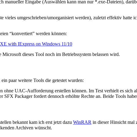
ach manueller Eingabe (Auswählen kann man nur *.exe-Dateien), darüb
sste vieles umgeschrieben/umorganisiert werden), zuletzt effektiv hatte 
teien “konvertiert” werden können:
 EXE with IExpress on Windows 11/10
nge Microsoft dieses Tool noch im Betriebssystem belassen wird.
in paar weitere Tools die getestet wurden:
n ohne UAC-Aufforderung erstellen können. Im Test verhielt es sich all
r SFX Packager fordert dennoch erhöhte Rechte an. Beide Tools haben
ellen bekannt kam ich erst jetzt dazu
WinRAR
in dieser Hinsicht mal 
ackenden Archiven wünscht.