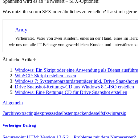
Spannend wird es ab “Erweitert – SFX-Optionen:
Was nutzt ihr so um SFX oder ähnliches zu erstellen? Lasst mir gern
Andy
Verheiratet, Vater von zwei Kindern, eines an der Hand, eines im Her
wir uns um alle IT-Belange von gewerblichen Kunden und unterstützen zus
Ähnliche Artikel:
Windows: Ein Skript oder eine Anwendung als Dienst ausführ
WinSCP: Skript erstellen lassen
Windows 7: Systemreparaturdatenträger inkl. Drive Snapshot er
Drive Snapshot-Rettungs-CD aus Windows 8.1-ISO erstellen
Windows: Eine Rettungs-CD für Drive Snapshot erstellen
Allgemein
7
archiv
extracting
iexpress
sed
selbstentpackendes
self
sfx
winrar
zip
Vorheriger Beitrag
Securepoint UTM: Version 12.6.2 – Probleme mit dem Nameserver?