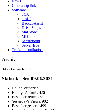
News
Omada / tp-link
Software
3CX
ansitel
BackupAssist
Drive Snapshot
MailStore
MDaemon
Securepoint
Server-Eye
Telekommunikation
Archiv
Archiv
Statistik - Seit 09.06.2021
Online Visitors:
5
Heutige Aufrufe:
426
Besucher heute:
258
Yesterday's Views:
902
Besucher gestern:
499