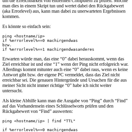
um die Erreichbarkeit von entfernten Computern zu prüfen. Möchte
man dies in einem Skript tun und wertet dabei den Rückgabewert
(aka Errorlevel) aus, kann man dabei zu unerwarteten Ergebnissen
kommen.
Es könnte so einfach sein:
ping <hostname/ip>

if %errorlevel%==0 machirgendwas

bzw.

if %errorlevel%==1 machirgendwasanderes
Erwarten würde man, das eine “0” dabei herauskommt, wenn das
Ziel erreichbar ist und eine “1” wenn der Ping nicht erfolgreich war.
Allerdings kommt mitunter auch eine “0” dabei raus, wenn es keine
Antwort gibt bzw. der eigene PC vermeldet, dass das Ziel nicht
erreichbar sei. Die genauen Hintergründe und Ursachen für die aus
meiner Sicht nicht immer richtige “0” habe ich nicht weiter
untersucht.
Als kleine Abhilfe kann man die Ausgabe von “Ping” durch “Find”
auf das Vorhandensein eines Schlüsselworts prüfen und den
Rückgabewert von “Find” auswerten:
ping <hostname/ip> | find "TTL"

if %errorlevel%==0 machirgendwas
