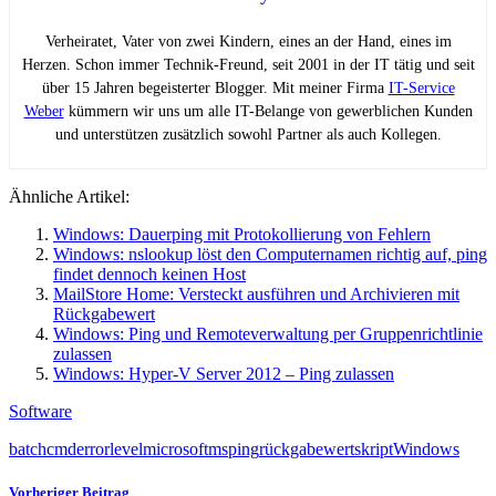
Verheiratet, Vater von zwei Kindern, eines an der Hand, eines im
Herzen. Schon immer Technik-Freund, seit 2001 in der IT tätig und seit
über 15 Jahren begeisterter Blogger. Mit meiner Firma
IT-Service
Weber
kümmern wir uns um alle IT-Belange von gewerblichen Kunden
und unterstützen zusätzlich sowohl Partner als auch Kollegen.
Ähnliche Artikel:
Windows: Dauerping mit Protokollierung von Fehlern
Windows: nslookup löst den Computernamen richtig auf, ping
findet dennoch keinen Host
MailStore Home: Versteckt ausführen und Archivieren mit
Rückgabewert
Windows: Ping und Remoteverwaltung per Gruppenrichtlinie
zulassen
Windows: Hyper-V Server 2012 – Ping zulassen
Software
batch
cmd
errorlevel
microsoft
ms
ping
rückgabewert
skript
Windows
Vorheriger Beitrag