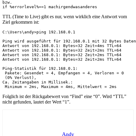
bzw.

if %errorlevel%==1 machirgendwasanderes
TTL (Time to Live) gibt es nur, wenn wirklich eine Antwort vom
Ziel gekommen ist:
C:\Users\andy>ping 192.168.0.1

Ping wird ausgeführt für 192.168.0.1 mit 32 Bytes Daten
Antwort von 192.168.0.1: Bytes=32 Zeit=4ms TTL=64

Antwort von 192.168.0.1: Bytes=32 Zeit=2ms TTL=64

Antwort von 192.168.0.1: Bytes=32 Zeit=2ms TTL=64

Antwort von 192.168.0.1: Bytes=32 Zeit=2ms TTL=64

Ping-Statistik für 192.168.0.1:

 Pakete: Gesendet = 4, Empfangen = 4, Verloren = 0

 (0% Verlust),

Ca. Zeitangaben in Millisek.:

 Minimum = 2ms, Maximum = 4ms, Mittelwert = 2ms
Folglich ist der Rückgabewert von “Find” eine “0”. Wird “TTL”
nicht gefunden, lautet der Wert “1”.
Andy