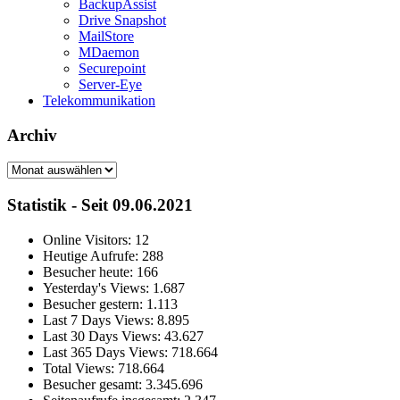
BackupAssist
Drive Snapshot
MailStore
MDaemon
Securepoint
Server-Eye
Telekommunikation
Archiv
Archiv
Statistik - Seit 09.06.2021
Online Visitors:
12
Heutige Aufrufe:
288
Besucher heute:
166
Yesterday's Views:
1.687
Besucher gestern:
1.113
Last 7 Days Views:
8.895
Last 30 Days Views:
43.627
Last 365 Days Views:
718.664
Total Views:
718.664
Besucher gesamt:
3.345.696