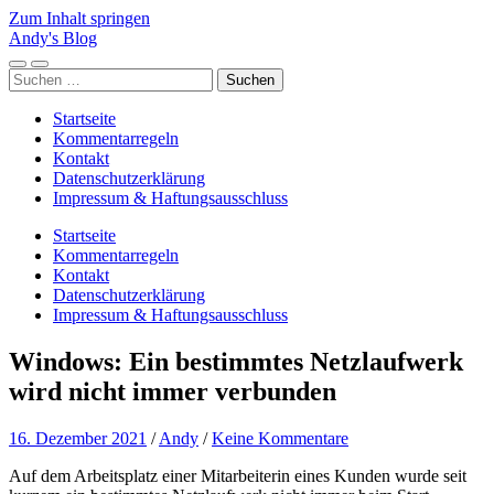
Zum Inhalt springen
Andy's Blog
Mobile-
Suchfeld
Suchen
Menü
ein-/ausblenden
nach:
ein-/ausblenden
Startseite
Kommentarregeln
Kontakt
Datenschutzerklärung
Impressum & Haftungsausschluss
Startseite
Kommentarregeln
Kontakt
Datenschutzerklärung
Impressum & Haftungsausschluss
Windows: Ein bestimmtes Netzlaufwerk
wird nicht immer verbunden
16. Dezember 2021
/
Andy
/
Keine Kommentare
Auf dem Arbeitsplatz einer Mitarbeiterin eines Kunden wurde seit