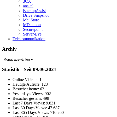
3CX
ansitel
BackupAssist
Drive Snapshot
MailStore
MDaemon
Securepoint
Server-Eye
Telekommunikation
Archiv
Archiv
Statistik - Seit 09.06.2021
Online Visitors:
1
Heutige Aufrufe:
123
Besucher heute:
62
Yesterday's Views:
902
Besucher gestern:
499
Last 7 Days Views:
9.831
Last 30 Days Views:
42.687
Last 365 Days Views:
716.260