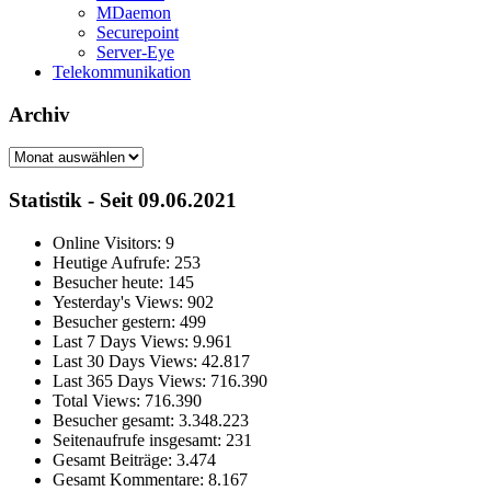
MDaemon
Securepoint
Server-Eye
Telekommunikation
Archiv
Archiv
Statistik - Seit 09.06.2021
Online Visitors:
9
Heutige Aufrufe:
253
Besucher heute:
145
Yesterday's Views:
902
Besucher gestern:
499
Last 7 Days Views:
9.961
Last 30 Days Views:
42.817
Last 365 Days Views:
716.390
Total Views:
716.390
Besucher gesamt:
3.348.223
Seitenaufrufe insgesamt:
231
Gesamt Beiträge:
3.474
Gesamt Kommentare:
8.167