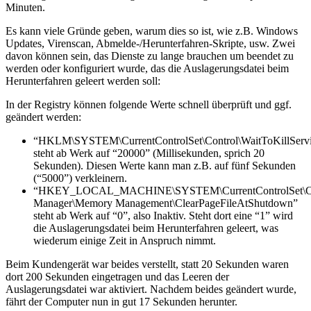
Minuten.
Es kann viele Gründe geben, warum dies so ist, wie z.B. Windows
Updates, Virenscan, Abmelde-/Herunterfahren-Skripte, usw. Zwei
davon können sein, das Dienste zu lange brauchen um beendet zu
werden oder konfiguriert wurde, das die Auslagerungsdatei beim
Herunterfahren geleert werden soll:
In der Registry können folgende Werte schnell überprüft und ggf.
geändert werden:
“HKLM\SYSTEM\CurrentControlSet\Control\WaitToKillServ
steht ab Werk auf “20000” (Millisekunden, sprich 20
Sekunden). Diesen Werte kann man z.B. auf fünf Sekunden
(“5000”) verkleinern.
“HKEY_LOCAL_MACHINE\SYSTEM\CurrentControlSet\Con
Manager\Memory Management\ClearPageFileAtShutdown”
steht ab Werk auf “0”, also Inaktiv. Steht dort eine “1” wird
die Auslagerungsdatei beim Herunterfahren geleert, was
wiederum einige Zeit in Anspruch nimmt.
Beim Kundengerät war beides verstellt, statt 20 Sekunden waren
dort 200 Sekunden eingetragen und das Leeren der
Auslagerungsdatei war aktiviert. Nachdem beides geändert wurde,
fährt der Computer nun in gut 17 Sekunden herunter.