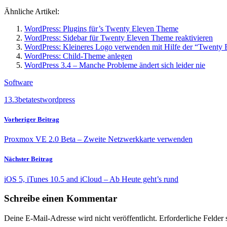
Ähnliche Artikel:
WordPress: Plugins für’s Twenty Eleven Theme
WordPress: Sidebar für Twenty Eleven Theme reaktivieren
WordPress: Kleineres Logo verwenden mit Hilfe der “Twenty
WordPress: Child-Theme anlegen
WordPress 3.4 – Manche Probleme ändert sich leider nie
Software
1
3.3
beta
test
wordpress
Vorheriger Beitrag
Proxmox VE 2.0 Beta – Zweite Netzwerkkarte verwenden
Nächster Beitrag
iOS 5, iTunes 10.5 and iCloud – Ab Heute geht’s rund
Schreibe einen Kommentar
Deine E-Mail-Adresse wird nicht veröffentlicht.
Erforderliche Felder 