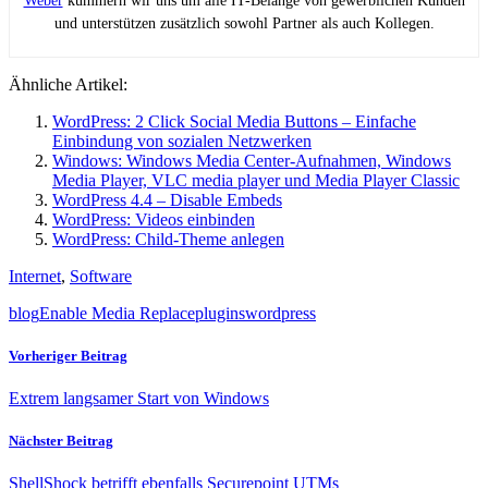
Weber
kümmern wir uns um alle IT-Belange von gewerblichen Kunden
und unterstützen zusätzlich sowohl Partner als auch Kollegen.
Ähnliche Artikel:
WordPress: 2 Click Social Media Buttons – Einfache
Einbindung von sozialen Netzwerken
Windows: Windows Media Center-Aufnahmen, Windows
Media Player, VLC media player und Media Player Classic
WordPress 4.4 – Disable Embeds
WordPress: Videos einbinden
WordPress: Child-Theme anlegen
Internet
,
Software
blog
Enable Media Replace
plugins
wordpress
Vorheriger Beitrag
Extrem langsamer Start von Windows
Nächster Beitrag
ShellShock betrifft ebenfalls Securepoint UTMs