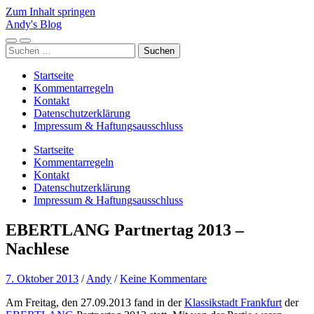
Zum Inhalt springen
Andy's Blog
Mobile-
Suchfeld
Suchen
Menü
ein-/ausblenden
nach:
ein-/ausblenden
Startseite
Kommentarregeln
Kontakt
Datenschutzerklärung
Impressum & Haftungsausschluss
Startseite
Kommentarregeln
Kontakt
Datenschutzerklärung
Impressum & Haftungsausschluss
EBERTLANG Partnertag 2013 –
Nachlese
7. Oktober 2013
/
Andy
/
Keine Kommentare
Am Freitag, den 27.09.2013 fand in der
Klassikstadt Frankfurt
der