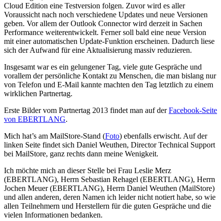
Cloud Edition eine Testversion folgen. Zuvor wird es aller
Voraussicht nach noch verschiedene Updates und neue Versionen
geben. Vor allem der Outlook Connector wird derzeit in Sachen
Performance weiterentwickelt. Ferner soll bald eine neue Version
mit einer automatischen Update-Funktion erscheinen. Dadurch liese
sich der Aufwand für eine Aktualisierung massiv reduzieren.
Insgesamt war es ein gelungener Tag, viele gute Gespräche und
vorallem der persönliche Kontakt zu Menschen, die man bislang nur
von Telefon und E-Mail kannte machten den Tag letztlich zu einem
wirklichen Partnertag.
Erste Bilder vom Partnertag 2013 findet man auf der
Facebook-Seite
von EBERTLANG
.
Mich hat’s am MailStore-Stand (
Foto
) ebenfalls erwischt. Auf der
linken Seite findet sich Daniel Weuthen, Director Technical Support
bei MailStore, ganz rechts dann meine Wenigkeit.
Ich möchte mich an dieser Stelle bei Frau Leslie Merz
(EBERTLANG), Herrn Sebastian Rehagel (EBERTLANG), Herrn
Jochen Meuer (EBERTLANG), Herrn Daniel Weuthen (MailStore)
und allen anderen, deren Namen ich leider nicht notiert habe, so wie
allen Teilnehmern und Herstellern für die guten Gespräche und die
vielen Informationen bedanken.