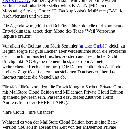
EBERTLANG
Partnertag 2013 statt. Mit von der Partie waren
zahlreiche nahmhafte Hersteller wie z.B. Alt-N (MDaemon
Messaging Server), Cortex IT (BackupAssist), MailStore (E-Mail-
Archivierung) und weitere.
Die Agenda war gefüllt mit Beiträgen über aktuelle und kommende
Entwicklungen, getreu dem Motto des Tages “Weil Vorsprung
Impulse braucht”.
Vor allem der Beitrag von Mark Semmler (
antago GmbH
) gleich zu
Beginn sorgte für gute Lacher, aber verdeutlichte auch die Probleme
der IT, nicht nur aus technischer, sondern auch rechtlicher Sicht
(Stichpunkt: AGBs, die niemend liest, aber dem Anbieter
weitreichende Rechte einräumt). Die Demonstration des Auffindens
und des Zugriffs auf einen ungesicherten Dateiserver über das
Internet rundete die Vorstellung ab.
Für viele dürfte vor allem die Entwicklung in Sachen Private Cloud
mit MailStore Cloud Edition und MDaemon Private Cloud Edition
spannend gewesen sein. Passend dazu dieses Zitat von Herrn
Andreas Schröder (EBERTLANG):
“Ihre Cloud – Ihre Chance!”
Während es von der MailStore Cloud Edition bereits eine Beta-
Version gibt, soll in absehbarer Zeit von der MDaemon Private