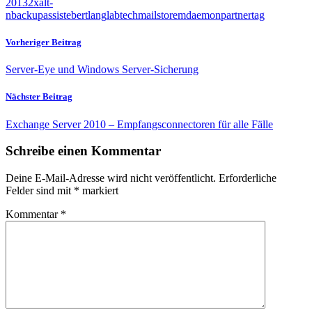
2013
2x
alt-
n
backupassist
ebertlang
labtech
mailstore
mdaemon
partner
tag
Vorheriger Beitrag
Server-Eye und Windows Server-Sicherung
Nächster Beitrag
Exchange Server 2010 – Empfangsconnectoren für alle Fälle
Schreibe einen Kommentar
Deine E-Mail-Adresse wird nicht veröffentlicht.
Erforderliche
Felder sind mit
*
markiert
Kommentar
*