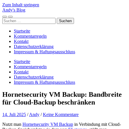
Zum Inhalt springen
Andy's Blog
Mobile-
Suchfeld
Suchen
Menü
ein-/ausblenden
nach:
ein-/ausblenden
Startseite
Kommentarregeln
Kontakt
Datenschutzerklärung
Impressum & Haftungsausschluss
Startseite
Kommentarregeln
Kontakt
Datenschutzerklärung
Impressum & Haftungsausschluss
Hornetsecurity VM Backup: Bandbreite
für Cloud-Backup beschränken
14. Juli 2025
/
Andy
/
Keine Kommentare
Nutzt man
Hornetsecurity VM Backup
in Verbindung mit Cloud-