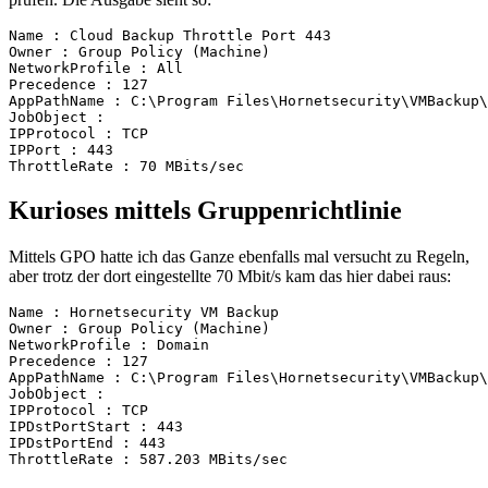
Name : Cloud Backup Throttle Port 443

Owner : Group Policy (Machine)

NetworkProfile : All

Precedence : 127

AppPathName : C:\Program Files\Hornetsecurity\VMBackup\
JobObject :

IPProtocol : TCP

IPPort : 443

ThrottleRate : 70 MBits/sec
Kurioses mittels Gruppenrichtlinie
Mittels GPO hatte ich das Ganze ebenfalls mal versucht zu Regeln,
aber trotz der dort eingestellte 70 Mbit/s kam das hier dabei raus:
Name : Hornetsecurity VM Backup

Owner : Group Policy (Machine)

NetworkProfile : Domain

Precedence : 127

AppPathName : C:\Program Files\Hornetsecurity\VMBackup\
JobObject :

IPProtocol : TCP

IPDstPortStart : 443

IPDstPortEnd : 443

ThrottleRate : 587.203 MBits/sec