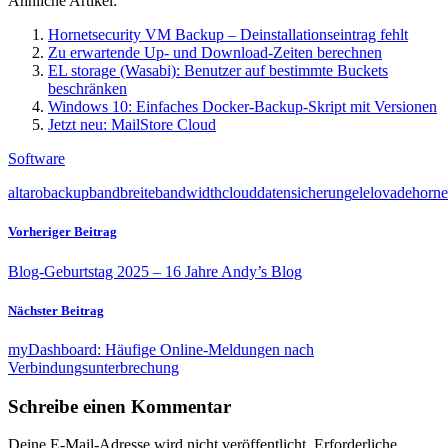
Ähnliche Artikel:
Hornetsecurity VM Backup – Deinstallationseintrag fehlt
Zu erwartende Up- und Download-Zeiten berechnen
EL storage (Wasabi): Benutzer auf bestimmte Buckets
beschränken
Windows 10: Einfaches Docker-Backup-Skript mit Versionen
Jetzt neu: MailStore Cloud
Software
altaro
backup
bandbreite
bandwidth
cloud
datensicherung
el
elovade
horne
Vorheriger Beitrag
Blog-Geburtstag 2025 – 16 Jahre Andy’s Blog
Nächster Beitrag
myDashboard: Häufige Online-Meldungen nach
Verbindungsunterbrechung
Schreibe einen Kommentar
Deine E-Mail-Adresse wird nicht veröffentlicht.
Erforderliche