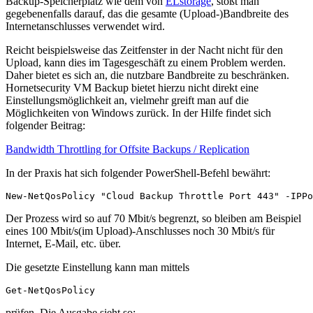
Backup-Speicherplatz wie dem von
ELstorage
, stößt man
gegebenenfalls darauf, das die gesamte (Upload-)Bandbreite des
Internetanschlusses verwendet wird.
Reicht beispielsweise das Zeitfenster in der Nacht nicht für den
Upload, kann dies im Tagesgeschäft zu einem Problem werden.
Daher bietet es sich an, die nutzbare Bandbreite zu beschränken.
Hornetsecurity VM Backup bietet hierzu nicht direkt eine
Einstellungsmöglichkeit an, vielmehr greift man auf die
Möglichkeiten von Windows zurück. In der Hilfe findet sich
folgender Beitrag:
Bandwidth Throttling for Offsite Backups / Replication
In der Praxis hat sich folgender PowerShell-Befehl bewährt:
New-NetQosPolicy "Cloud Backup Throttle Port 443" -IPPo
Der Prozess wird so auf 70 Mbit/s begrenzt, so bleiben am Beispiel
eines 100 Mbit/s(im Upload)-Anschlusses noch 30 Mbit/s für
Internet, E-Mail, etc. über.
Die gesetzte Einstellung kann man mittels
Get-NetQosPolicy
prüfen. Die Ausgabe sieht so: