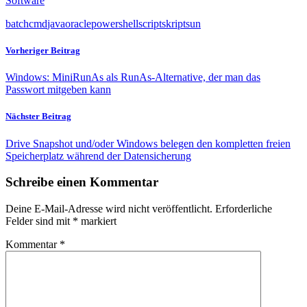
Software
batch
cmd
java
oracle
powershell
script
skript
sun
Vorheriger Beitrag
Windows: MiniRunAs als RunAs-Alternative, der man das
Passwort mitgeben kann
Nächster Beitrag
Drive Snapshot und/oder Windows belegen den kompletten freien
Speicherplatz während der Datensicherung
Schreibe einen Kommentar
Deine E-Mail-Adresse wird nicht veröffentlicht.
Erforderliche
Felder sind mit
*
markiert
Kommentar
*