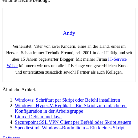
erhöhte Rechte benötigt.
Andy
Verheiratet, Vater von zwei Kindern, eines an der Hand, eines im
Herzen. Schon immer Technik-Freund, seit 2001 in der IT tätig und seit
über 15 Jahren begeisterter Blogger. Mit meiner Firma
IT-Service
Weber
kümmern wir uns um alle IT-Belange von gewerblichen Kunden
und unterstützen zusätzlich sowohl Partner als auch Kollegen.
Ähnliche Artikel:
Windows: Schriftart per Skript oder Befehl installieren
Windows: Hyper-V-Replikat – Ein Skript zur einfacheren
Konfiguration in der Arbeitsgruppe
Linux: Debian und Java
Securepoint SSL VPN Client per Befehl oder Skript steuern
Speedtest mit Windows-Bordmitteln – Ein kleines Skript