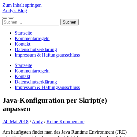
Zum Inhalt springen
Andy's Blog
Mobile-
Suchfeld
Suchen
Menü
ein-/ausblenden
nach:
ein-/ausblenden
Startseite
Kommentarregeln
Kontakt
Datenschutzerklärung
Impressum & Haftungsausschluss
Startseite
Kommentarregeln
Kontakt
Datenschutzerklärung
Impressum & Haftungsausschluss
Java-Konfiguration per Skript(e)
anpassen
24. Mai 2018
/
Andy
/
Keine Kommentare
Am häufigsten findet man das Java Runtime Environment (JRE)