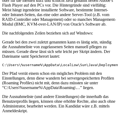
oder für die meisten kurz und schlicht Java genannt neben Adobe’s
Flash Player auf den PCs vor. Die Hintergründe sind vielfältig:
Meist hängt irgendeine installierte Software, bestimmte Internet-
oder Intranet-Seiten, das eine oder andere Server-Tool (z.B. vom
RAID-Controller oder Management) oder so manches Management-
Modul (BMC, KVM-over-LAN/IP) von Oracle’s Software ab.
Die nachfolgenden Zeilen beziehen sich auf Windows:
Gerade bei den zwei zuletzt genannten kann es lästig sein, ständig
die Ausnahmeliste von zugelassenen Seiten manuell pflegen zu
müssen. Gerade diese lässt sich sehr leicht per Skript ändern. Der
Dateiname samt Speicherort lautet:
C:\Users\%username%\AppData\LocalLow\Sun\Java\Deploymen
Der Pfad verrät einem schon ein mögliches Problem mit den
Einstellungen, denn diese wandern bei servergespeicherten Profilen
(Roaming Profiles) nicht mit, denn dazu müssten sie unter
“C:\Users\%username%\AppData\Roaming\…” liegen.
Die Ausnahmeliste (und andere Einstellungen) die innerhalb das
Benutzerprofils liegen, können ohne erhöhte Rechte, also auch ohne
Administrator, bearbeitet werden. Ein Kandidat wäre z.B. mittels
Anmeldeskript.