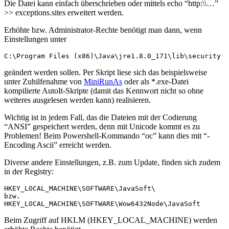
Die Datei kann einfach überschrieben oder mittels echo “http:\\…”
>> exceptions.sites erweitert werden.
Erhöhte bzw. Administrator-Rechte benötigt man dann, wenn
Einstellungen unter
C:\Program Files (x86)\Java\jre1.8.0_171\lib\security
geändert werden sollen. Per Skript liese sich das beispielsweise
unter Zuhilfenahme von
MiniRunAs
oder als *.exe-Datei
kompilierte AutoIt-Skripte (damit das Kennwort nicht so ohne
weiteres ausgelesen werden kann) realisieren.
Wichtig ist in jedem Fall, das die Dateien mit der Codierung
“ANSI” gespeichert werden, denn mit Unicode kommt es zu
Problemen! Beim Powershell-Kommando “oc” kann dies mit “-
Encoding Ascii” erreicht werden.
Diverse andere Einstellungen, z.B. zum Update, finden sich zudem
in der Registry:
HKEY_LOCAL_MACHINE\SOFTWARE\JavaSoft\

bzw.

HKEY_LOCAL_MACHINE\SOFTWARE\Wow6432Node\JavaSoft
Beim Zugriff auf HKLM (HKEY_LOCAL_MACHINE) werden