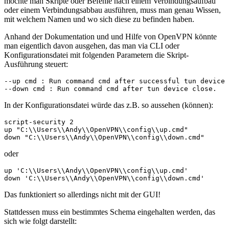
möchte man Skripte oder Befehle nach einem Verbindungsaufbau
oder einem Verbindungsabbau ausführen, muss man genau Wissen,
mit welchem Namen und wo sich diese zu befinden haben.
Anhand der Dokumentation und und Hilfe von OpenVPN könnte
man eigentlich davon ausgehen, das man via CLI oder
Konfigurationsdatei mit folgenden Parametern die Skript-
Ausführung steuert:
--up cmd : Run command cmd after successful tun device 
--down cmd : Run command cmd after tun device close.
In der Konfigurationsdatei würde das z.B. so aussehen (können):
script-security 2

up "C:\\Users\\Andy\\OpenVPN\\config\\up.cmd"

down "C:\\Users\\Andy\\OpenVPN\\config\\down.cmd"
oder
up 'C:\\Users\\Andy\\OpenVPN\\config\\up.cmd'

down 'C:\\Users\\Andy\\OpenVPN\\config\\down.cmd'
Das funktioniert so allerdings nicht mit der GUI!
Stattdessen muss ein bestimmtes Schema eingehalten werden, das
sich wie folgt darstellt: