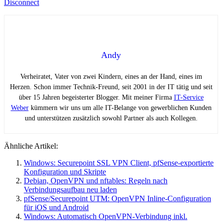
Disconnect
Andy
Verheiratet, Vater von zwei Kindern, eines an der Hand, eines im
Herzen. Schon immer Technik-Freund, seit 2001 in der IT tätig und seit
über 15 Jahren begeisterter Blogger. Mit meiner Firma
IT-Service
Weber
kümmern wir uns um alle IT-Belange von gewerblichen Kunden
und unterstützen zusätzlich sowohl Partner als auch Kollegen.
Ähnliche Artikel:
Windows: Securepoint SSL VPN Client, pfSense-exportierte
Konfiguration und Skripte
Debian, OpenVPN und nftables: Regeln nach
Verbindungsaufbau neu laden
pfSense/Securepoint UTM: OpenVPN Inline-Configuration
für iOS und Android
Windows: Automatisch OpenVPN-Verbindung inkl.