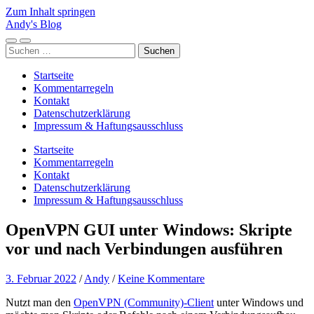
Zum Inhalt springen
Andy's Blog
Mobile-
Suchfeld
Suchen
Menü
ein-/ausblenden
nach:
ein-/ausblenden
Startseite
Kommentarregeln
Kontakt
Datenschutzerklärung
Impressum & Haftungsausschluss
Startseite
Kommentarregeln
Kontakt
Datenschutzerklärung
Impressum & Haftungsausschluss
OpenVPN GUI unter Windows: Skripte
vor und nach Verbindungen ausführen
3. Februar 2022
/
Andy
/
Keine Kommentare
Nutzt man den
OpenVPN (Community)-Client
unter Windows und