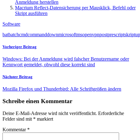
Anmeldung herstellen
Macrium Reflect-Datensicherung per Mausklick, Befehl oder
Skript ausführen
Software
bat
batch
cmd
command
down
microsoft
ms
openvpn
post
pre
script
skript
u
Vorheriger Beitrag
Windows: Bei der Anmeldung wird falscher Benutzername oder
Kennwort gemeldet, obwohl diese korrekt sind
Nächster Beitrag
Mozilla Firefox und Thunderbird: Alle Schriftgrößen ändern
Schreibe einen Kommentar
Deine E-Mail-Adresse wird nicht veröffentlicht.
Erforderliche
Felder sind mit
*
markiert
Kommentar
*