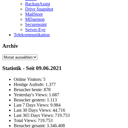
BackupAssist
Drive Snapshot
MailStore
MDaemon
Securepoint
Server-Eye
Telekommunikation
Archiv
Archiv
Statistik - Seit 09.06.2021
Online Visitors:
5
Heutige Aufrufe:
1.377
Besucher heute:
878
Yesterday's Views:
1.687
Besucher gestern:
1.113
Last 7 Days Views:
9.984
Last 30 Days Views:
44.716
Last 365 Days Views:
719.753
Total Views:
719.753
Besucher gesamt:
3.346.408