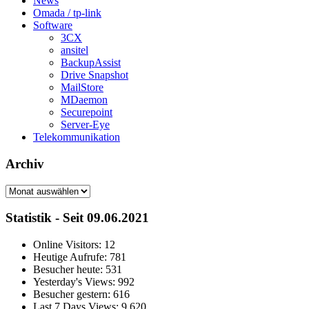
News
Omada / tp-link
Software
3CX
ansitel
BackupAssist
Drive Snapshot
MailStore
MDaemon
Securepoint
Server-Eye
Telekommunikation
Archiv
Archiv
Statistik - Seit 09.06.2021
Online Visitors:
12
Heutige Aufrufe:
781
Besucher heute:
531
Yesterday's Views:
992
Besucher gestern:
616
Last 7 Days Views:
9.620