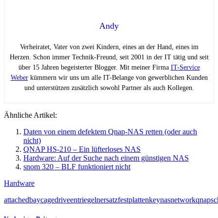
Andy
Verheiratet, Vater von zwei Kindern, eines an der Hand, eines im
Herzen. Schon immer Technik-Freund, seit 2001 in der IT tätig und seit
über 15 Jahren begeisterter Blogger. Mit meiner Firma
IT-Service
Weber
kümmern wir uns um alle IT-Belange von gewerblichen Kunden
und unterstützen zusätzlich sowohl Partner als auch Kollegen.
Ähnliche Artikel:
Daten von einem defektem Qnap-NAS retten (oder auch
nicht)
QNAP HS-210 – Ein lüfterloses NAS
Hardware: Auf der Suche nach einem günstigen NAS
snom 320 – BLF funktioniert nicht
Hardware
attached
bay
cage
drive
entriegeln
ersatz
festplatten
key
nas
network
qnap
sc