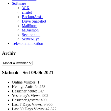
Software
3CX
ansitel
BackupAssist
Drive Snapshot
MailStore
MDaemon
Securepoint
Server-Eye
Telekommunikation
Archiv
Archiv
Statistik - Seit 09.06.2021
Online Visitors:
1
Heutige Aufrufe:
258
Besucher heute:
147
Yesterday's Views:
902
Besucher gestern:
499
Last 7 Days Views:
9.966
Last 30 Days Views:
42.822