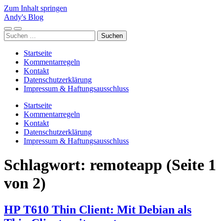
Zum Inhalt springen
Andy's Blog
Mobile-
Suchfeld
Suchen
Menü
ein-/ausblenden
nach:
ein-/ausblenden
Startseite
Kommentarregeln
Kontakt
Datenschutzerklärung
Impressum & Haftungsausschluss
Startseite
Kommentarregeln
Kontakt
Datenschutzerklärung
Impressum & Haftungsausschluss
Schlagwort:
remoteapp
(Seite 1
von 2)
HP T610 Thin Client: Mit Debian als