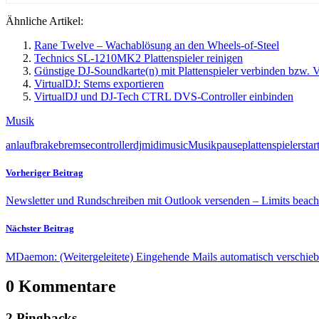
Ähnliche Artikel:
Rane Twelve – Wachablösung an den Wheels-of-Steel
Technics SL-1210MK2 Plattenspieler reinigen
Günstige DJ-Soundkarte(n) mit Plattenspieler verbinden bzw. V
VirtualDJ: Stems exportieren
VirtualDJ und DJ-Tech CTRL DVS-Controller einbinden
Musik
anlauf
brake
bremse
controller
dj
midi
music
Musik
pause
plattenspieler
star
Vorheriger Beitrag
Newsletter und Rundschreiben mit Outlook versenden – Limits beach
Nächster Beitrag
MDaemon: (Weitergeleitete) Eingehende Mails automatisch verschie
0 Kommentare
2 Pingbacks