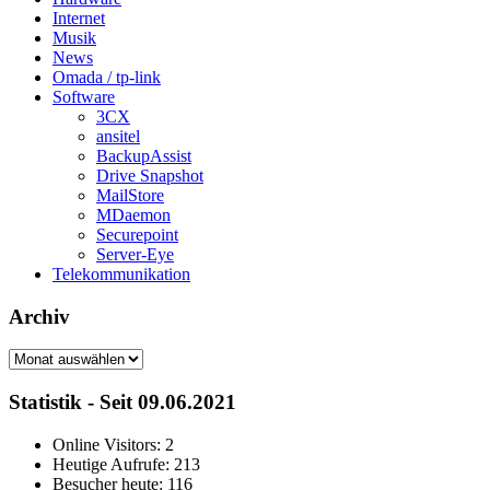
Internet
Musik
News
Omada / tp-link
Software
3CX
ansitel
BackupAssist
Drive Snapshot
MailStore
MDaemon
Securepoint
Server-Eye
Telekommunikation
Archiv
Archiv
Statistik - Seit 09.06.2021
Online Visitors:
2
Heutige Aufrufe:
213
Besucher heute:
116