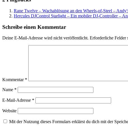
Rane Twelve – Wachablösung an den Wheels-of-Steel – Andy'
Hercules DJControl Starlight – Ein mobiler DJ-Controller – An
Schreibe einen Kommentar
Deine E-Mail-Adresse wird nicht veröffentlicht.
Erforderliche Felder 
Kommentar
*
Name
*
E-Mail-Adresse
*
Website
Mit der Nutzung dieses Formulars erklärst du dich mit der Speic