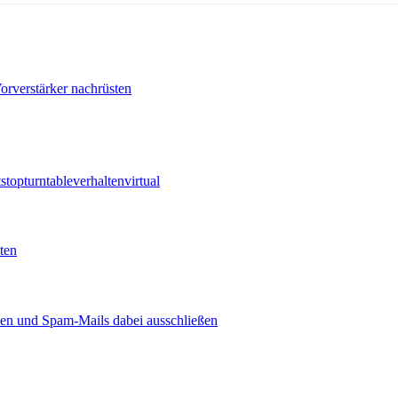
orverstärker nachrüsten
t
stop
turntable
verhalten
virtual
ten
ben und Spam-Mails dabei ausschließen