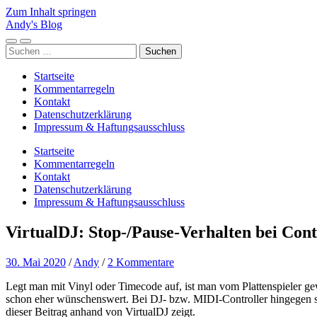
Zum Inhalt springen
Andy's Blog
Mobile-
Suchfeld
Suchen
Menü
ein-/ausblenden
nach:
ein-/ausblenden
Startseite
Kommentarregeln
Kontakt
Datenschutzerklärung
Impressum & Haftungsausschluss
Startseite
Kommentarregeln
Kontakt
Datenschutzerklärung
Impressum & Haftungsausschluss
VirtualDJ: Stop-/Pause-Verhalten bei Contr
30. Mai 2020
/
Andy
/
2 Kommentare
Legt man mit Vinyl oder Timecode auf, ist man vom Plattenspieler gewo
schon eher wünschenswert. Bei DJ- bzw. MIDI-Controller hingegen st
dieser Beitrag anhand von VirtualDJ zeigt.