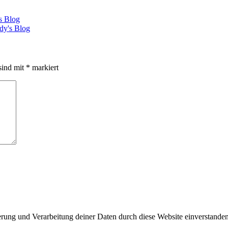
s Blog
dy's Blog
sind mit
*
markiert
herung und Verarbeitung deiner Daten durch diese Website einverstande