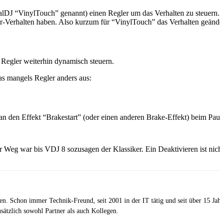
alDJ “VinylTouch” genannt) einen Regler um das Verhalten zu steuern.
0er-Verhalten haben. Also kurzum für “VinylTouch” das Verhalten geände
Regler weiterhin dynamisch steuern.
s mangels Regler anders aus:
man den Effekt “Brakestart” (oder einen anderen Brake-Effekt) beim Pa
 Weg war bis VDJ 8 sozusagen der Klassiker. Ein Deaktivieren ist nich
zen. Schon immer Technik-Freund, seit 2001 in der IT tätig und seit über 15 J
ätzlich sowohl Partner als auch Kollegen.