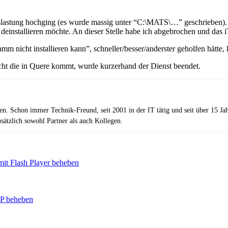
slastung hochging (es wurde massig unter “C:\MATS\…” geschrieben). S
nstallieren möchte. An dieser Stelle habe ich abgebrochen und das iTu
 nicht installieren kann”, schneller/besser/anderster geholfen hätte, 
t die in Quere kommt, wurde kurzerhand der Dienst beendet.
zen. Schon immer Technik-Freund, seit 2001 in der IT tätig und seit über 15 J
ätzlich sowohl Partner als auch Kollegen.
it Flash Player beheben
P beheben