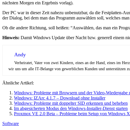
nächsten Morgen ein Ergebnis vorlag).
Der PC war in dieser Zeit nahezu unbenutzbar, da die Festplatten-Au
der Dialog, bei dem man das Programm auswählen soll, welches man dei
Ob die andere Richtung, soll heißen: “Auswählen, das man ein Programm
Hinweis:
Damit Windows Update über Nacht bzw. generell einem nich
Andy
Verheiratet, Vater von zwei Kindern, eines an der Hand, eines im Her
wir uns um alle IT-Belange von gewerblichen Kunden und unterstützen zus
Ähnliche Artikel:
Windows: Probleme mit Browsern und der Video-Wiedergabe m
Windows: IZArc 4.1.7 – Download ohne Installer
Windows: Probleme mit doppelter SID erkennen und beheben
Im abgesicherten Modus den Windows-Installer-Dienst starten
Proxmox VE 2.0 Beta – Probleme beim Setup von Windows X
Software