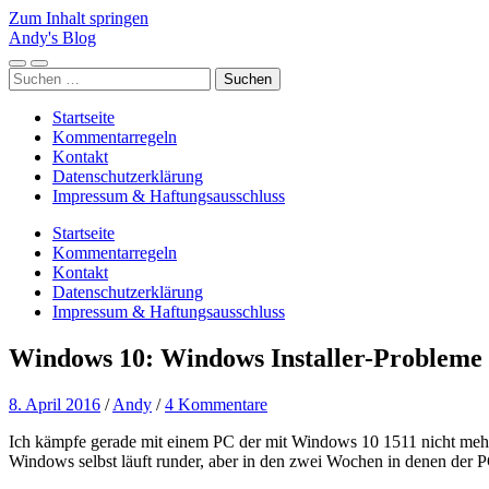
Zum Inhalt springen
Andy's Blog
Mobile-
Suchfeld
Suchen
Menü
ein-/ausblenden
nach:
ein-/ausblenden
Startseite
Kommentarregeln
Kontakt
Datenschutzerklärung
Impressum & Haftungsausschluss
Startseite
Kommentarregeln
Kontakt
Datenschutzerklärung
Impressum & Haftungsausschluss
Windows 10: Windows Installer-Probleme
8. April 2016
/
Andy
/
4 Kommentare
Ich kämpfe gerade mit einem PC der mit Windows 10 1511 nicht mehr ri
Windows selbst läuft runder, aber in den zwei Wochen in denen der PC