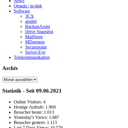
News
Omada / tp-link
Software
3CX
ansitel
BackupAssist
Drive Snapshot
MailStore
MDaemon
Securepoint
Server-Eye
Telekommunikation
Archiv
Archiv
Statistik - Seit 09.06.2021
Online Visitors:
4
Heutige Aufrufe:
1.969
Besucher heute:
1.013
Yesterday's Views:
1.687
Besucher gestern:
1.113
Last 7 Days Views:
10.576