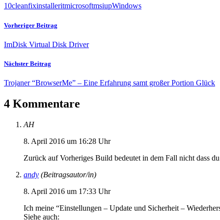
10
clean
fix
installer
it
microsoft
msi
up
Windows
Vorheriger Beitrag
ImDisk Virtual Disk Driver
Nächster Beitrag
Trojaner “BrowserMe” – Eine Erfahrung samt großer Portion Glück
4 Kommentare
AH
8. April 2016 um 16:28 Uhr
Zurück auf Vorheriges Build bedeutet in dem Fall nicht dass d
andy
(Beitragsautor/in)
8. April 2016 um 17:33 Uhr
Ich meine “Einstellungen – Update und Sicherheit – Wiederher
Siehe auch: