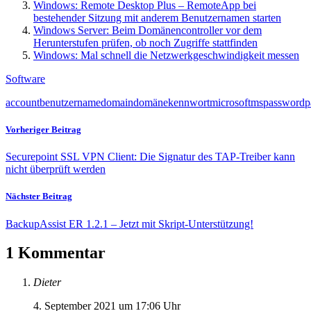
Windows: Remote Desktop Plus – RemoteApp bei
bestehender Sitzung mit anderem Benutzernamen starten
Windows Server: Beim Domänencontroller vor dem
Herunterstufen prüfen, ob noch Zugriffe stattfinden
Windows: Mal schnell die Netzwerkgeschwindigkeit messen
Software
account
benutzername
domain
domäne
kennwort
microsoft
ms
password
p
Vorheriger Beitrag
Securepoint SSL VPN Client: Die Signatur des TAP-Treiber kann
nicht überprüft werden
Nächster Beitrag
BackupAssist ER 1.2.1 – Jetzt mit Skript-Unterstützung!
1 Kommentar
Dieter
4. September 2021 um 17:06 Uhr