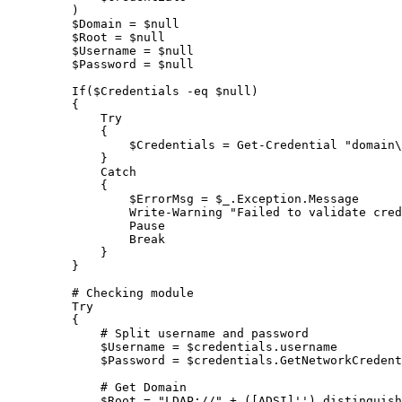
    )

    $Domain = $null

    $Root = $null

    $Username = $null

    $Password = $null

    If($Credentials -eq $null)

    {

        Try

        {

            $Credentials = Get-Credential "domain\
        }

        Catch

        {

            $ErrorMsg = $_.Exception.Message

            Write-Warning "Failed to validate cred
            Pause

            Break

        }

    }

    # Checking module

    Try

    {

        # Split username and password

        $Username = $credentials.username

        $Password = $credentials.GetNetworkCredent
        # Get Domain

        $Root = "LDAP://" + ([ADSI]'').distinguish