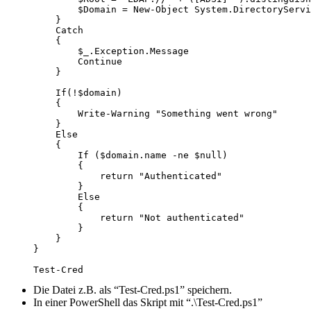
        $Domain = New-Object System.DirectoryServi
    }

    Catch

    {

        $_.Exception.Message

        Continue

    }

    If(!$domain)

    {

        Write-Warning "Something went wrong"

    }

    Else

    {

        If ($domain.name -ne $null)

        {

            return "Authenticated"

        }

        Else

        {

            return "Not authenticated"

        }

    }

}

Test-Cred
Die Datei z.B. als “Test-Cred.ps1” speichern.
In einer PowerShell das Skript mit “.\Test-Cred.ps1”