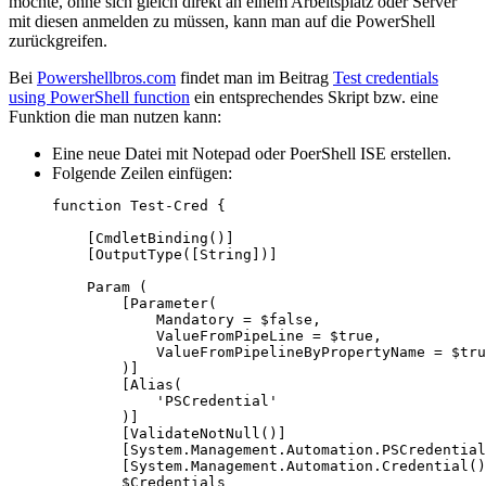
möchte, ohne sich gleich direkt an einem Arbeitsplatz oder Server
mit diesen anmelden zu müssen, kann man auf die PowerShell
zurückgreifen.
Bei
Powershellbros.com
findet man im Beitrag
Test credentials
using PowerShell function
ein entsprechendes Skript bzw. eine
Funktion die man nutzen kann:
Eine neue Datei mit Notepad oder PoerShell ISE erstellen.
Folgende Zeilen einfügen:
function Test-Cred {

    [CmdletBinding()]

    [OutputType([String])] 

    Param ( 

        [Parameter( 

            Mandatory = $false, 

            ValueFromPipeLine = $true, 

            ValueFromPipelineByPropertyName = $tru
        )] 

        [Alias( 

            'PSCredential'

        )] 

        [ValidateNotNull()] 

        [System.Management.Automation.PSCredential
        [System.Management.Automation.Credential()
        $Credentials
