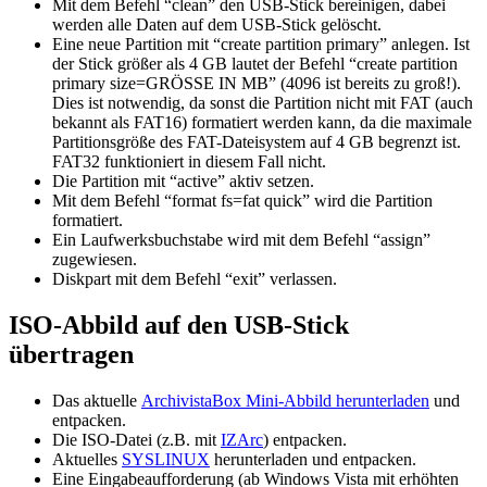
Mit dem Befehl “clean” den USB-Stick bereinigen, dabei
werden alle Daten auf dem USB-Stick gelöscht.
Eine neue Partition mit “create partition primary” anlegen. Ist
der Stick größer als 4 GB lautet der Befehl “create partition
primary size=GRÖSSE IN MB” (4096 ist bereits zu groß!).
Dies ist notwendig, da sonst die Partition nicht mit FAT (auch
bekannt als FAT16) formatiert werden kann, da die maximale
Partitionsgröße des FAT-Dateisystem auf 4 GB begrenzt ist.
FAT32 funktioniert in diesem Fall nicht.
Die Partition mit “active” aktiv setzen.
Mit dem Befehl “format fs=fat quick” wird die Partition
formatiert.
Ein Laufwerksbuchstabe wird mit dem Befehl “assign”
zugewiesen.
Diskpart mit dem Befehl “exit” verlassen.
ISO-Abbild auf den USB-Stick
übertragen
Das aktuelle
ArchivistaBox Mini-Abbild herunterladen
und
entpacken.
Die ISO-Datei (z.B. mit
IZArc
) entpacken.
Aktuelles
SYSLINUX
herunterladen und entpacken.
Eine Eingabeaufforderung (ab Windows Vista mit erhöhten