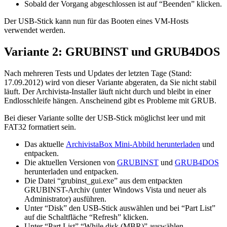
Sobald der Vorgang abgeschlossen ist auf “Beenden” klicken.
Der USB-Stick kann nun für das Booten eines VM-Hosts
verwendet werden.
Variante 2: GRUBINST und GRUB4DOS
Nach mehreren Tests und Updates der letzten Tage (Stand:
17.09.2012) wird von dieser Variante abgeraten, da Sie nicht stabil
läuft. Der Archivista-Installer läuft nicht durch und bleibt in einer
Endlosschleife hängen. Anscheinend gibt es Probleme mit GRUB.
Bei dieser Variante sollte der USB-Stick möglichst leer und mit
FAT32 formatiert sein.
Das aktuelle
ArchivistaBox Mini-Abbild herunterladen
und
entpacken.
Die aktuellen Versionen von
GRUBINST
und
GRUB4DOS
herunterladen und entpacken.
Die Datei “grubinst_gui.exe” aus dem entpackten
GRUBINST-Archiv (unter Windows Vista und neuer als
Administrator) ausführen.
Unter “Disk” den USB-Stick auswählen und bei “Part List”
auf die Schaltfläche “Refresh” klicken.
Unter “Part List” “While disk (MBR)” auswählen.