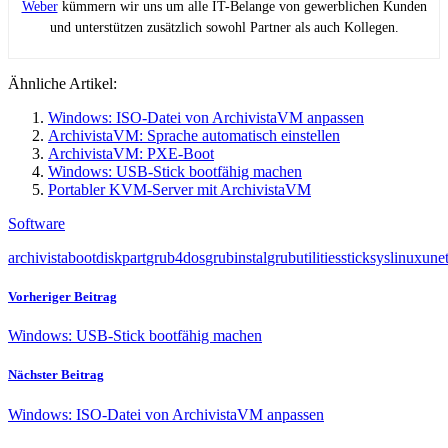
Weber
kümmern wir uns um alle IT-Belange von gewerblichen Kunden
und unterstützen zusätzlich sowohl Partner als auch Kollegen.
Ähnliche Artikel:
Windows: ISO-Datei von ArchivistaVM anpassen
ArchivistaVM: Sprache automatisch einstellen
ArchivistaVM: PXE-Boot
Windows: USB-Stick bootfähig machen
Portabler KVM-Server mit ArchivistaVM
Software
archivista
boot
diskpart
grub4dos
grubinstal
grubutilities
stick
syslinux
une
Vorheriger Beitrag
Windows: USB-Stick bootfähig machen
Nächster Beitrag
Windows: ISO-Datei von ArchivistaVM anpassen