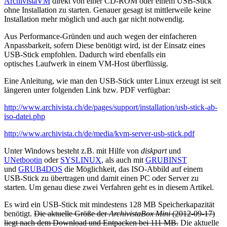
ArchivistaVM
direkt von einer CD-ROM oder einem USB-Stick
ohne Installation zu starten. Genauer gesagt ist mittlerweile keine
Installation mehr möglich und auch gar nicht notwendig.
Aus Performance-Gründen und auch wegen der einfacheren
Anpassbarkeit, sofern Diese benötigt wird, ist der Einsatz eines
USB-Stick empfohlen. Dadurch wird ebenfalls ein
optisches Laufwerk in einem VM-Host überflüssig.
Eine Anleitung, wie man den USB-Stick unter Linux erzeugt ist seit
längeren unter folgenden Link bzw. PDF verfügbar:
http://www.archivista.ch/de/pages/support/installation/usb-stick-ab-
iso-datei.php
http://www.archivista.ch/de/media/kvm-server-usb-stick.pdf
Unter Windows besteht z.B. mit Hilfe von
diskpart
und
UNetbootin
oder
SYSLINUX
, als auch mit
GRUBINST
und
GRUB4DOS
die Möglichkeit, das ISO-Abbild auf einem
USB-Stick zu übertragen und damit einen PC oder Server zu
starten. Um genau diese zwei Verfahren geht es in diesem Artikel.
Es wird ein USB-Stick mit mindestens 128 MB Speicherkapazität
benötigt.
Die aktuelle Größe der
ArchivistaBox Mini
(2012-09-17)
liegt nach dem Download und Entpacken bei 111 MB.
Die aktuelle