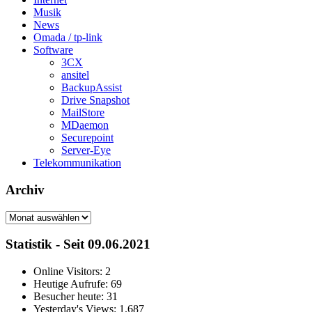
Musik
News
Omada / tp-link
Software
3CX
ansitel
BackupAssist
Drive Snapshot
MailStore
MDaemon
Securepoint
Server-Eye
Telekommunikation
Archiv
Archiv
Statistik - Seit 09.06.2021
Online Visitors:
2
Heutige Aufrufe:
69
Besucher heute:
31
Yesterday's Views:
1.687