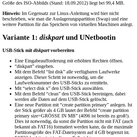
Größe des ISO-Abbilds (Stand: 18.09.2012) liegt bei 99,4 MB.
Hinweis:
Im Gegensatz zur Linux-Anleitung wird hier nicht
beschrieben, wie man die Auslagerungspartition (Swap) und eine
weitere Partition für das Speichern von virtuellen Maschinen anlegt.
Variante 1:
diskpart
und UNetbootin
USB-Stick mit
diskpart
vorbereiten
Eine Eingabeaufforderung mit erhöhten Rechten öffnen.
“diskpart” eingeben.
Mit dem Befehl “list disk” alle verfügbaren Laufwerke
anzeigen. Dieser Schritt ist notwendig, um die
Laufwerksnummer des USB-Sticks zu ermitteln.
Mit “select disk x” den USB-Stick auswählen.
Mit dem Befehl “clean” den USB-Stick bereinigen, dabei
werden alle Daten auf dem USB-Stick gelöscht.
Eine neue Partition mit “create partition primary” anlegen. Ist
der Stick größer als 4 GB lautet der Befehl “create partition
primary size=GRÖSSE IN MB” (4096 ist bereits zu groß!).
Dies ist notwendig, da sonst die Partition nicht mit FAT (auch
bekannt als FAT16) formatiert werden kann, da die maximale
Partitionsgröße des FAT-Dateisystem auf 4 GB begrenzt ist.