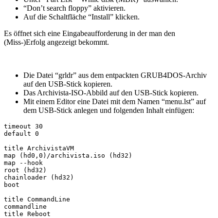
“Don’t search floppy” aktivieren.
Auf die Schaltfläche “Install” klicken.
Es öffnet sich eine Eingabeaufforderung in der man den
(Miss-)Erfolg angezeigt bekommt.
Die Datei “grldr” aus dem entpackten GRUB4DOS-Archiv
auf den USB-Stick kopieren.
Das Archivista-ISO-Abbild auf den USB-Stick kopieren.
Mit einem Editor eine Datei mit dem Namen “menu.lst” auf
dem USB-Stick anlegen und folgenden Inhalt einfügen:
timeout 30

default 0

title ArchivistaVM

map (hd0,0)/archivista.iso (hd32)

map --hook

root (hd32)

chainloader (hd32)

boot

title CommandLine

commandline

title Reboot
