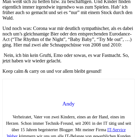
Man weiß sich zu helfen bzw. zu beschäftigen. Und Kinder finden
eigentlich immer irgendwie irgendwo was zum Spielen. Hab’ ich
früher auch so gemacht und sei es “nur” mit einem Stock durch den
Wald.
Und noch was: Corona war mir deutlich sympathischer, als es dabei
noch um’s gleichnamige Bier oder den entsprechenden Eurodance-
Act (“The Rhythm of the Night”, “Baby Baby”, “Try Me out”, …)
ging. Hier mal zwei alte Schnappschüsse von 2008 und 2010:
Nein, ich bin kein Grufti, Emo oder sowas, es war Fastnacht. So,
jetzt haben wir wieder gelacht.
Keep calm & carry on und vor allem bleibt gesund!
Andy
Verheiratet, Vater von zwei Kindern, eines an der Hand, eines im
Herzen. Schon immer Technik-Freund, seit 2001 in der IT tätig und seit
über 15 Jahren begeisterter Blogger. Mit meiner Firma
IT-Service
Weber
kümmern wir uns um alle IT-Belange von gewerblichen Kunden