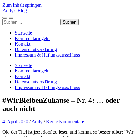
Zum Inhalt springen
Andy's Blog
Mobile-
Suchfeld
Suchen
Menü
ein-/ausblenden
nach:
ein-/ausblenden
Startseite
Kommentarregeln
Kontakt
Datenschutzerklärung
Impressum & Haftungsausschluss
Startseite
Kommentarregeln
Kontakt
Datenschutzerklärung
Impressum & Haftungsausschluss
#WirBleibenZuhause – Nr. 4: … oder
auch nicht
4. April 2020
/
Andy
/
Keine Kommentare
Ok, der Titel ist jetzt doof zu lesen und kommt so besser rüber: “Wir