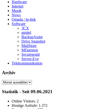
Hardware
Internet
Musik
News
Omada / tp-link
Software
3CX
ansitel
BackupAssist
Drive Snapshot
MailStore
MDaemon
Securepoint
Server-Eye
Telekommunikation
Archiv
Archiv
Statistik - Seit 09.06.2021
Online Visitors:
2
Heutige Aufrufe:
1.372