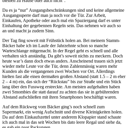
bleiben zu Hause oder auch nicht”.
Da es ja “nur” Ausgangsbeschränkungen sind und keine allgemeine
Ausgangssperre darf man ja noch vor die Tür. Zur Arbeit,
Einkaufen, Apotheke oder auch mal ein Spaziergang darf es unter
Einhaltung der gegebennen Regeln sein. Das nehmen wir auch so
an und macht ja zudem Sinn.
Der Tag fing soweit mit Frühstück holen an. Bei meinem Stamm-
Bäcker habe ich im Laufe der Jahrzehnte schon so manche
Warteschlange mitgemacht. In der Regel geht es schnell und alle
verhalten sich anständig. Da gibt’s soweit nichts zu meckern. Doch
heute war’s dann doch etwas anders. Anscheinend trauen sich jetzt
wieder mehr Leute vor die Tür, denn Zahlenmässig waren mehr
Kunden als die vergangenen zwei Wochen vor Ort. Allerdings
hielten fast alle einen dermaßen großen Abstand (statt 1.5 – 2 m eher
2 – 4 m) ein, das sich der “Rückstau” bis zur Straße und ein Stück
lang über den Fussweg erstreckte. Am meisten aufgehalten haben
zwei Smombies die statt darauf zu achten das sie in gebührenden
Abstand aufschließen mit ihren Smartphones beschäftigt waren.
Auf dem Rückweg vom Bäcker ging’s noch schnell zum
Supermarkt, ein wenig Aufschnitt und diverse Kleinigkeiten holen.
Da auf dem Einkaufszettel unter anderem Klopapier stand schaute
ich auch mal in das seit Wochen bis dato leere Regal und siehe da,
es gab ein paar Packungen.