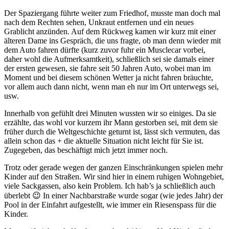
Der Spaziergang führte weiter zum Friedhof, musste man doch mal
nach dem Rechten sehen, Unkraut entfernen und ein neues
Grablicht anzünden. Auf dem Rückweg kamen wir kurz mit einer
älteren Dame ins Gespräch, die uns fragte, ob man denn wieder mit
dem Auto fahren dürfte (kurz zuvor fuhr ein Musclecar vorbei,
daher wohl die Aufmerksamtkeit), schließlich sei sie damals einer
der ersten gewesen, sie fahre seit 50 Jahren Auto, wobei man im
Moment und bei diesem schönen Wetter ja nicht fahren bräuchte,
vor allem auch dann nicht, wenn man eh nur im Ort unterwegs sei,
usw.
Innerhalb von gefühlt drei Minuten wussten wir so einiges. Da sie
erzählte, das wohl vor kurzem ihr Mann gestorben sei, mit dem sie
früher durch die Weltgeschichte geturnt ist, lässt sich vermuten, das
allein schon das + die aktuelle Situation nicht leicht für Sie ist.
Zugegeben, das beschäftigt mich jetzt immer noch.
Trotz oder gerade wegen der ganzen Einschränkungen spielen mehr
Kinder auf den Straßen. Wir sind hier in einem ruhigen Wohngebiet,
viele Sackgassen, also kein Problem. Ich hab’s ja schließlich auch
überlebt 😉 In einer Nachbarstraße wurde sogar (wie jedes Jahr) der
Pool in der Einfahrt aufgestellt, wie immer ein Riesenspass für die
Kinder.