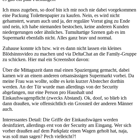
Ich muss zugeben, so doof bin ich mir noch nie dabei vorgekommen
eine Packung Toilettenpapier zu kaufen. Nein, es wird nicht
gehamstert, warum auch und ja, der reguläre Vorrat ging zu Ende
und nein, ich habe niemanden bestochen, keine anderen Kunden
niedergerungen oder ähnliches. Tumultartige Szenen gab es im
Supermarkt ebenfalls nicht. Alles ganz brav und normal.
Zuhause konnte ich bzw. wir es dann nicht lassen ein kleines
Blödsinnsvideo zu machen und via DeltaChat an die Family-Gruppe
zu schicken. Hier mal ein Screenshot davon:
Über die Mittagszeit dann mal einen Spaziergang gemacht, dabei
kamen wir an einem anderen ortsansässigen Supermarkt vorbei. Da
meine Frau was wollte, sollte es kein kurzer Abstecher dorthin
werden. An der Tür wurde man allerdings von der Security
abgefangen, nur eine Person pro Haushalt und
Einkaufswagenpflicht (zwecks Abstand). Ok, doof, so blieb ich
dann draußen, wie offensichtlich ein Grossteil der anderen Männer
auch.
Interessantes Detail: Die Griffe der Einkaufswägen werden
desinfiziert, allerdings erst von der Security am Eingang. Wer sich
vorher draußen auf dem Parkplatz einen Wagen geholt hat, naja,
was soll man sagen? Pech vielleicht?!