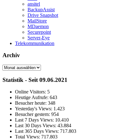
ansitel
BackupAssist
Drive Snapshot
MailStore
MDaemon
Securepoint
Server-Eye
Telekommunikation
Archiv
Archiv
Statistik - Seit 09.06.2021
Online Visitors:
5
Heutige Aufrufe:
643
Besucher heute:
348
Yesterday's Views:
1.423
Besucher gestern:
954
Last 7 Days Views:
10.410
Last 30 Days Views:
43.884
Last 365 Days Views:
717.803
Total Views:
717.803