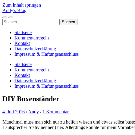
Zum Inhalt springen
Andy's Blog
Mobile-
Suchfeld
Suchen
Menü
ein-/ausblenden
nach:
ein-/ausblenden
Startseite
Kommentarregeln
Kontakt
Datenschutzerklärung
Impressum & Haftungsausschluss
Startseite
Kommentarregeln
Kontakt
Datenschutzerklärung
Impressum & Haftungsausschluss
DIY Boxenständer
4. Juli 2016
/
Andy
/
1 Kommentar
Manchmal muss man sich nur zu helfen wissen und etwas selbst baste
Lautsprecher-Stativ nennen) her. Allerdings konnte für mein Vorhabe