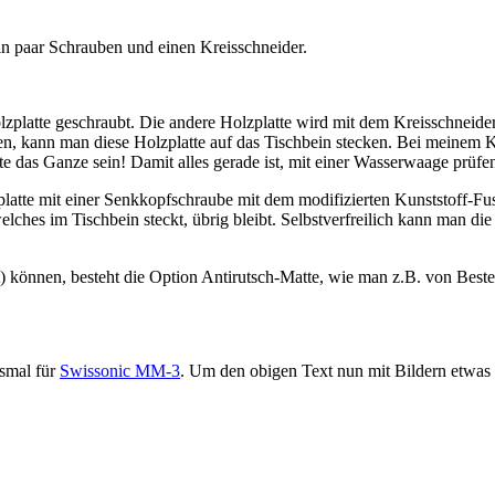
n paar Schrauben und einen Kreisschneider.
olzplatte geschraubt. Die andere Holzplatte wird mit dem Kreisschneid
en, kann man diese Holzplatte auf das Tischbein stecken. Bei meinem Ko
e das Ganze sein! Damit alles gerade ist, mit einer Wasserwaage prüfen
tte mit einer Senkkopfschraube mit dem modifizierten Kunststoff-Fusst
elches im Tischbein steckt, übrig bleibt. Selbstverfreilich kann man d
t) können, besteht die Option Antirutsch-Matte, wie man z.B. von Best
esmal für
Swissonic MM-3
. Um den obigen Text nun mit Bildern etwas 