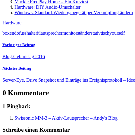
Mackie FreePlay Home – Ein Kurztest
Hardware: DIY Audio-Umschalter
Windows: Standard-Wiedergabegerät per Verknüpfung ändern
Hardware
boxen
do
fuss
halter
it
lautsprecher
monitor
ständer
stativ
tisch
yourself
Vorheriger Beitrag
Blog-Geburtstag 2016
Nächster Beitrag
Server-Eye, Drive Snapshot und Einträge ins Ereignisprotokoll – Id
0 Kommentare
1 Pingback
Swissonic MM-3 – Aktiv-Lautsprecher – Andy's Blog
Schreibe einen Kommentar