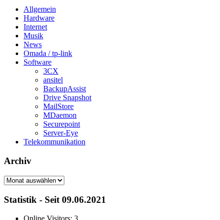
Allgemein
Hardware
Internet
Musik
News
Omada / tp-link
Software
3CX
ansitel
BackupAssist
Drive Snapshot
MailStore
MDaemon
Securepoint
Server-Eye
Telekommunikation
Archiv
Archiv
Statistik - Seit 09.06.2021
Online Visitors:
3