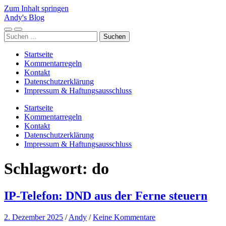
Zum Inhalt springen
Andy's Blog
Mobile-
Suchfeld
Suchen
Menü
ein-/ausblenden
nach:
ein-/ausblenden
Startseite
Kommentarregeln
Kontakt
Datenschutzerklärung
Impressum & Haftungsausschluss
Startseite
Kommentarregeln
Kontakt
Datenschutzerklärung
Impressum & Haftungsausschluss
Schlagwort:
do
IP-Telefon: DND aus der Ferne steuern
2. Dezember 2025
/
Andy
/
Keine Kommentare