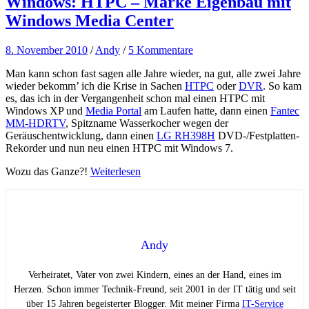
Windows: HTPC – Marke Eigenbau mit
Windows Media Center
8. November 2010
/
Andy
/
5 Kommentare
Man kann schon fast sagen alle Jahre wieder, na gut, alle zwei Jahre
wieder bekomm’ ich die Krise in Sachen
HTPC
oder
DVR
. So kam
es, das ich in der Vergangenheit schon mal einen HTPC mit
Windows XP und
Media Portal
am Laufen hatte, dann einen
Fantec
MM-HDRTV
, Spitzname Wasserkocher wegen der
Geräuschentwicklung, dann einen
LG RH398H
DVD-/Festplatten-
Rekorder und nun neu einen HTPC mit Windows 7.
Wozu das Ganze?!
Weiterlesen
Andy
Verheiratet, Vater von zwei Kindern, eines an der Hand, eines im
Herzen. Schon immer Technik-Freund, seit 2001 in der IT tätig und seit
über 15 Jahren begeisterter Blogger. Mit meiner Firma
IT-Service