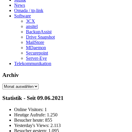
News
Omada / tp-link
Software
3CX
ansitel
BackupAssist
Drive Snapshot
MailStore
MDaemon
Securepoint
Server-Eye
Telekommunikation
Archiv
Archiv
Statistik - Seit 09.06.2021
Online Visitors:
1
Heutige Aufrufe:
1.250
Besucher heute:
855
Yesterday's Views:
2.113
Besucher gestern:
1.095