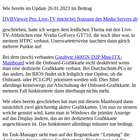
Wie bereits im Update 26.01.2023 im Beitrag
DVBViewer Pro: Live-TV bricht bei Nutzung des Media Servers ab
geschrieben, hatte ich wegen dem leidlichen Thema mit den Live-
TV-Abbrüchen eine Nvidia GeForce GT710, die noch über war, in
meinem HTPC verbaut. Unerwarteterweise tauchten dann gleich
mehrere Punkte auf:
Bei dem (noch) verbauten
Gigabyte J4005N D2P Mini-ITX-
Mainboard
wird die Onboard-Grafikkarte nicht deaktiviert wenn
man eine dedizierte Grafikkarte verbaut. Bei Durchschnitt-PCs ist
das anders. Im BIOS findet sich lediglich eine Option, ob die
Onboard- oder PCI-GPU priorisiert werden soll. Dies führt
allerdings keineswegs zur Abschaltung der Onboard-Grafikkarte. In
meinem Fall funktionierte dann überhaupt nichts mehr.
Wie oben bereits geschrieben hat man mit diesem Mainboard dann
tatsächlich zwei gleichzeitig aktive Grafikkarten. Um nun zu steuern
welche genutzt wird, kann man in Windows die primäre Anzeige
auf das Display ändern, das an der dedizierten Grafikkarte
angeschlossen ist. Das funktioniert allerdings mitunter nur bedingt.
Im Task-Manager sieht man auf der Registerkarte “Leistung” die