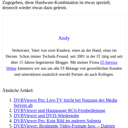
Zugegeben, diese Hardware-Kombination ist etwas speziell,
dennoch wieder etwas dazu gelernt.
Andy
Verheiratet, Vater von zwei Kindern, eines an der Hand, eines im
Herzen. Schon immer Technik-Freund, seit 2001 in der IT tätig und seit
über 15 Jahren begeisterter Blogger. Mit meiner Firma
IT-Service
Weber
kümmern wir uns um alle IT-Belange von gewerblichen Kunden
und unterstützen zusätzlich sowohl Partner als auch Kollegen.
Ähnliche Artikel:
DVBViewer Pro: Live-TV bricht bei Nutzung des Media
Servers ab
DVBViewer und Hauppauge RC6-Fernbedienung
DVBViewer und DVD-Wiedergabe
DVBViewer Pro: Kein Bild im anderen Subnetz
DVBViewer: Bestimmte Video-Formate bzw. – Dateien