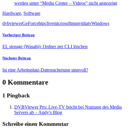
werden unter “Media Center – Videos” nicht angezeigt
Hardware
,
Software
dvbviewer
GeForce
htpc
live
microsoft
ms
nvidia
tv
Windows
Vorheriger Beitrag
EL storage (Wasabi): Ordner per CLI löschen
Nächster Beitrag
Ist eine Arbeitsplatz-Datensicherung sinnvoll?
0 Kommentare
1 Pingback
DVBViewer Pro: Live-TV bricht bei Nutzung des Media
Servers ab – Andy's Blog
Schreibe einen Kommentar