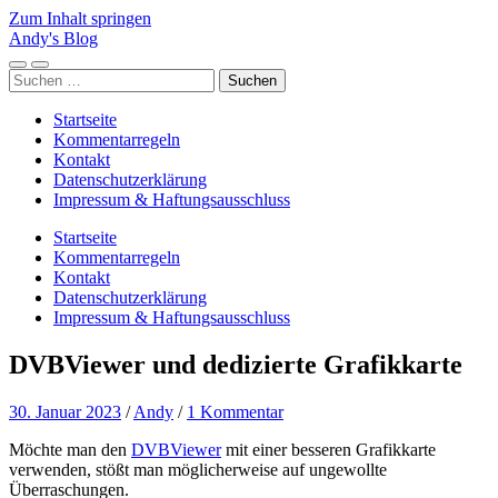
Zum Inhalt springen
Andy's Blog
Mobile-
Suchfeld
Suchen
Menü
ein-/ausblenden
nach:
ein-/ausblenden
Startseite
Kommentarregeln
Kontakt
Datenschutzerklärung
Impressum & Haftungsausschluss
Startseite
Kommentarregeln
Kontakt
Datenschutzerklärung
Impressum & Haftungsausschluss
DVBViewer und dedizierte Grafikkarte
30. Januar 2023
/
Andy
/
1 Kommentar
Möchte man den
DVBViewer
mit einer besseren Grafikkarte
verwenden, stößt man möglicherweise auf ungewollte
Überraschungen.