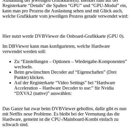
Auslastung der jeweiligen Grafikkarte(n). Blendet man auf der
Registerkarte “Details” die Spalten “GPU” und “GPU-Modul” ein,
kann man pro Prozess die Auslastung sehen und mit Glück auch,
welche Grafikkarte vom jeweiligen Prozess gerade verwendet wird:
Hier nutzt werde DVBViewer die Onboard-Grafikkarte (GPU 0).
Im DBViewer kann man konfigurieren, welche Hardware
verwendet werden soll:
Zu “Einstellungen – Optionen – Wiedergabe-Komponenten”
wechseln.
Beim gewünschten Decoder auf “Eigenschaften” (Drei
Punkte) klicken.
Auf der Registerkarte “Video Settings” bei “Hardware
Acceleration – Hardware Decoder to use:” für Nvidia
“DXVA2 (native)” auswählen:
Das Ganze hat zwar beim DVBViewer geholfen, dafür gibt es nun
mit Netflix neue Probleme. Es bleibt bei der Vermutung das die
Hardware, gemeint ist die CPU-/Mainboard-Kombi einfach zu
schwach sind.