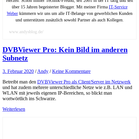
Herzen. Schon immer Technik-Freund, seit 2001 in der IT tätig und seit
über 15 Jahren begeisterter Blogger. Mit meiner Firma
IT-Service
Weber
kümmern wir uns um alle IT-Belange von gewerblichen Kunden
und unterstützen zusätzlich sowohl Partner als auch Kollegen.
www.andysblog.de/
DVBViewer Pro: Kein Bild im anderen
Subnetz
3. Februar 2020
/
Andy
/
Keine Kommentare
Betreibt man den
DVBViewer Pro als Client/Server im Netzwerk
und hat zudem mehrere unterschiedliche Netze wie z.B. LAN und
WLAN mit jeweils eigenen IP-Bereichen, so blickt man
wortwörtlich ins Schwarze.
Weiterlesen