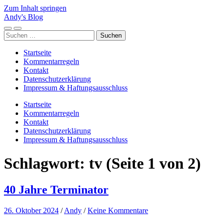
Zum Inhalt springen
Andy's Blog
Mobile-
Suchfeld
Suchen
Menü
ein-/ausblenden
nach:
ein-/ausblenden
Startseite
Kommentarregeln
Kontakt
Datenschutzerklärung
Impressum & Haftungsausschluss
Startseite
Kommentarregeln
Kontakt
Datenschutzerklärung
Impressum & Haftungsausschluss
Schlagwort:
tv
(Seite 1 von 2)
40 Jahre Terminator
26. Oktober 2024
/
Andy
/
Keine Kommentare