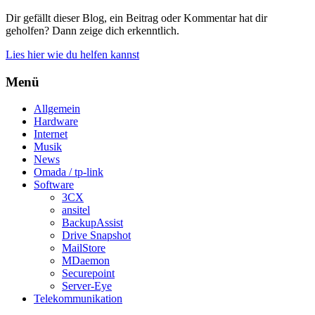
Dir gefällt dieser Blog, ein Beitrag oder Kommentar hat dir
geholfen? Dann zeige dich erkenntlich.
Lies hier wie du helfen kannst
Menü
Allgemein
Hardware
Internet
Musik
News
Omada / tp-link
Software
3CX
ansitel
BackupAssist
Drive Snapshot
MailStore
MDaemon
Securepoint
Server-Eye
Telekommunikation