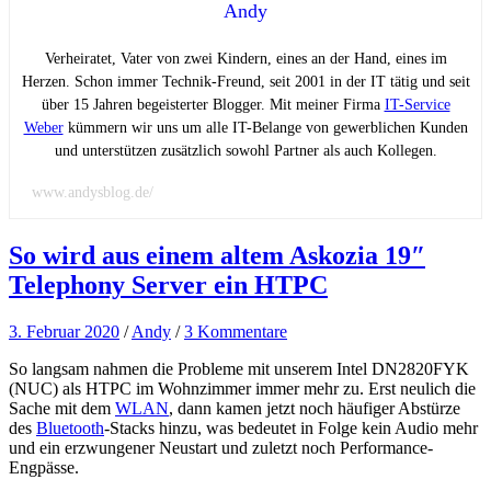
Andy
Verheiratet, Vater von zwei Kindern, eines an der Hand, eines im
Herzen. Schon immer Technik-Freund, seit 2001 in der IT tätig und seit
über 15 Jahren begeisterter Blogger. Mit meiner Firma
IT-Service
Weber
kümmern wir uns um alle IT-Belange von gewerblichen Kunden
und unterstützen zusätzlich sowohl Partner als auch Kollegen.
www.andysblog.de/
So wird aus einem altem Askozia 19″
Telephony Server ein HTPC
3. Februar 2020
/
Andy
/
3 Kommentare
So langsam nahmen die Probleme mit unserem Intel DN2820FYK
(NUC) als HTPC im Wohnzimmer immer mehr zu. Erst neulich die
Sache mit dem
WLAN
, dann kamen jetzt noch häufiger Abstürze
des
Bluetooth
-Stacks hinzu, was bedeutet in Folge kein Audio mehr
und ein erzwungener Neustart und zuletzt noch Performance-
Engpässe.