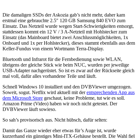
Die damaligen SSDs der Askozia gab’s nicht mehr, daher kam
erstmal eine gebrauchte 2.5″ 120 GB Samsung 840 EVO zum
Einsatz. Das Netzteil wurde wegen Start-Schwierigkeiten entsorgt,
stattdessen kommt ein 12 V / 3 A-Netzteil mit Hohlstecker zum
Einsatz (das Mainboard bietet zwei Anschlussmöglichkeiten, 1x
Onboard und 1x per Hohlstecker), dieses stammt ebenfalls aus dem
Keller-Fundus von einem Wortmann Terra-Display.
Bluetooth und Infrarot für die Fernbedienung sowie WLAN,
übrigens der gleiche Stick wie beim NUC, wurden per jeweilige
USB-Adapter nachgerüstet. So ist es zwar auf der Rückseite gleich
mal voll, dafür alles vorhandene Teile und läuft.
Schnell Windows 10 installiert und den DVBViewer umgezogen.
Soweit, sogut. Netflix wird aktuell mit der
entsprechenden App aus
dem Microsoft Store
geschaut, keine Probleme, tut wie es soll.
Amazon Prime (Video) haben wir noch nicht getestet. Der
DVBViewer läuft sowieso.
So sah’s provisorisch aus. Nicht hübsch, dafür selten:
Damit das Ganze wieder eher etwas für’s Auge ist, wurde
kurzerhand ein günstiges Mini-ITX-Gehäuse bestellt. Die Wahl fiel