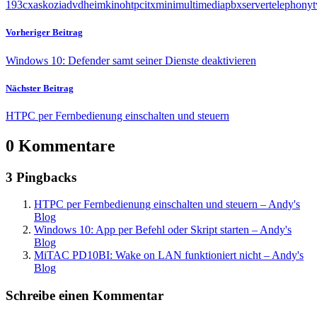
19
3cx
askozia
dvd
heimkino
htpc
itx
mini
multimedia
pbx
server
telephony
t
Vorheriger Beitrag
Windows 10: Defender samt seiner Dienste deaktivieren
Nächster Beitrag
HTPC per Fernbedienung einschalten und steuern
0 Kommentare
3 Pingbacks
HTPC per Fernbedienung einschalten und steuern – Andy's
Blog
Windows 10: App per Befehl oder Skript starten – Andy's
Blog
MiTAC PD10BI: Wake on LAN funktioniert nicht – Andy's
Blog
Schreibe einen Kommentar