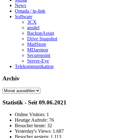
News
Omada / tp-link
Software
3CX
ansitel
BackupAssist
Drive Snapshot
MailStore
MDaemon
Securepoint
Server-Eye
Telekommunikation
Archiv
Archiv
Statistik - Seit 09.06.2021
Online Visitors:
1
Heutige Aufrufe:
76
Besucher heute:
32
Yesterday's Views:
1.687
Besucher gestern:
1.113