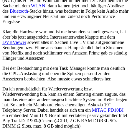
(NUC) als HTPC im Wohnzimmer immer mehr zu. Erst neulich die
Sache mit dem
WLAN
, dann kamen jetzt noch häufiger Abstürze
des
Bluetooth
-Stacks hinzu, was bedeutet in Folge kein Audio mehr
und ein erzwungener Neustart und zuletzt noch Performance-
Engpässe.
Klar, die Hardware war und ist nie besonders schnell gewesen, hat
aber bis jetzt ausgereicht. Interessanterweise klappte mit dem
DVBViewer
soweit alles in Sachen Live-TV und aufgenommene
Sendungen bzw. Filme anschauen. Hauptsächlich beim Streamen
von Netflix und noch schlimmer von Amazon Prime gab es ständig
Hänger und Aussetzer.
Bei der Beobachtung mit dem Task-Manager konnte man deutlich
die CPU-Auslastung und eben die Spitzen passend zu den
Aussetzern beobachten. Also musste etwas schnelleres her.
Da ich grundsätzlich für Wiederverwertung bzw.
Wiederverwendung bin, kam an einem Samstag einem zugute, das
man das eine oder andere ausgeschlachtete System im Keller liegen
hat. So auch ein Mainboard eines ehemaligen Askozia 19″
Telephony Server. Dabei handelt es sich um ein
MiTAC PD10BI
,
ein embedded Mini-ITX Board mit verlöteter passiv-gekühlter Intel
Bay Trail-D J1900-(Celeron)-CPU, 2 GB RAM DDR3L SO-
DIMM (2 Slots, max. 8 GB sind möglich).