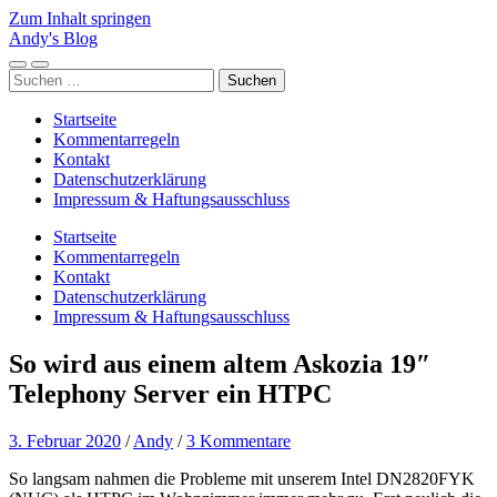
Zum Inhalt springen
Andy's Blog
Mobile-
Suchfeld
Suchen
Menü
ein-/ausblenden
nach:
ein-/ausblenden
Startseite
Kommentarregeln
Kontakt
Datenschutzerklärung
Impressum & Haftungsausschluss
Startseite
Kommentarregeln
Kontakt
Datenschutzerklärung
Impressum & Haftungsausschluss
So wird aus einem altem Askozia 19″
Telephony Server ein HTPC
3. Februar 2020
/
Andy
/
3 Kommentare
So langsam nahmen die Probleme mit unserem Intel DN2820FYK