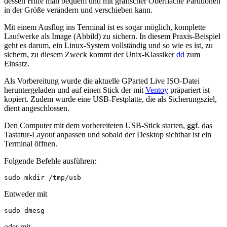
dessen Hilfe man bequem und mit grafischer Oberfläche Partitionen
in der Größe verändern und verschieben kann.
Mit einem Ausflug ins Terminal ist es sogar möglich, komplette
Laufwerke als Image (Abbild) zu sichern. In diesem Praxis-Beispiel
geht es darum, ein Linux-System vollständig und so wie es ist, zu
sichern, zu diesem Zweck kommt der Unix-Klassiker
dd
zum
Einsatz.
Als Vorbereitung wurde die aktuelle GParted Live ISO-Datei
heruntergeladen und auf einen Stick der mit
Ventoy
präpariert ist
kopiert. Zudem wurde eine USB-Festplatte, die als Sicherungsziel,
dient angeschlossen.
Den Computer mit dem vorbereiteten USB-Stick starten, ggf. das
Tastatur-Layout anpassen und sobald der Desktop sichtbar ist ein
Terminal öffnen.
Folgende Befehle ausführen:
sudo mkdir /tmp/usb
Entweder mit
sudo dmesg
oder mit