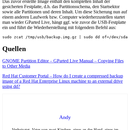
Das zuvor erstellte Image enthält den kompletten Inhalt der
gesicherten Festplatte, d.h. das Partitionsschema, den Startsektor
sowie alle Partitionen und deren Inhalt. Um diese Sicherung nun auf
einem anderen Laufwerk bzw. Computer wiederherzustellen startet
man wieder GParted Live, hängt ggf. wie zuvor die USB-Festplatte
ein und führt die Wiederherstellung mit folgendem Befehl aus:
sudo zcat /tmp/usb/backup.img.gz | sudo dd of=/dev/sda
Quellen
GNOME Partition Editor – GParted Live Manual – Copying Files
to Other Media
Red Hat Customer Portal – How do I create a compressed backup
image of a Red Hat Enterprise Linux machine to an external drive
using dd?
Andy
Verheiratet, Vater von zwei Kindern, eines an der Hand, eines im