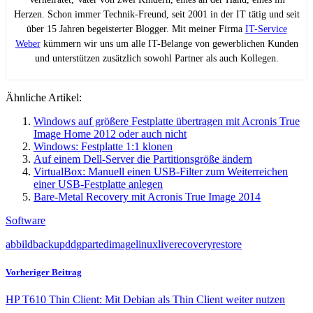
Herzen. Schon immer Technik-Freund, seit 2001 in der IT tätig und seit
über 15 Jahren begeisterter Blogger. Mit meiner Firma
IT-Service
Weber
kümmern wir uns um alle IT-Belange von gewerblichen Kunden
und unterstützen zusätzlich sowohl Partner als auch Kollegen.
Ähnliche Artikel:
Windows auf größere Festplatte übertragen mit Acronis True
Image Home 2012 oder auch nicht
Windows: Festplatte 1:1 klonen
Auf einem Dell-Server die Partitionsgröße ändern
VirtualBox: Manuell einen USB-Filter zum Weiterreichen
einer USB-Festplatte anlegen
Bare-Metal Recovery mit Acronis True Image 2014
Software
abbild
backup
dd
gparted
image
linux
live
recovery
restore
Vorheriger Beitrag
HP T610 Thin Client: Mit Debian als Thin Client weiter nutzen