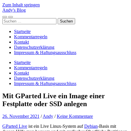
Zum Inhalt springen
Andy's Blog
Mobile-
Suchfeld
Suchen
Menü
ein-/ausblenden
nach:
ein-/ausblenden
Startseite
Kommentarregeln
Kontakt
Datenschutzerklärung
Impressum & Haftungsausschluss
Startseite
Kommentarregeln
Kontakt
Datenschutzerklärung
Impressum & Haftungsausschluss
Mit GParted Live ein Image einer
Festplatte oder SSD anlegen
26. November 2021
/
Andy
/
Keine Kommentare
GParted Live
ist ein Live Linux-System auf
Debian
-Basis mit