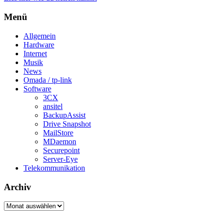
Menü
Allgemein
Hardware
Internet
Musik
News
Omada / tp-link
Software
3CX
ansitel
BackupAssist
Drive Snapshot
MailStore
MDaemon
Securepoint
Server-Eye
Telekommunikation
Archiv
Archiv