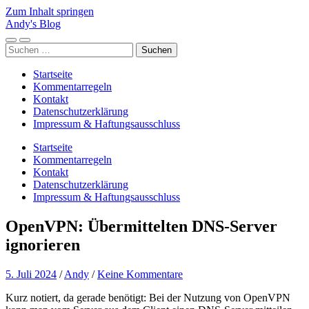
Zum Inhalt springen
Andy's Blog
Mobile-
Suchfeld
Suchen
Menü
ein-/ausblenden
nach:
ein-/ausblenden
Startseite
Kommentarregeln
Kontakt
Datenschutzerklärung
Impressum & Haftungsausschluss
Startseite
Kommentarregeln
Kontakt
Datenschutzerklärung
Impressum & Haftungsausschluss
OpenVPN: Übermittelten DNS-Server
ignorieren
5. Juli 2024
/
Andy
/
Keine Kommentare
Kurz notiert, da gerade benötigt: Bei der Nutzung von OpenVPN