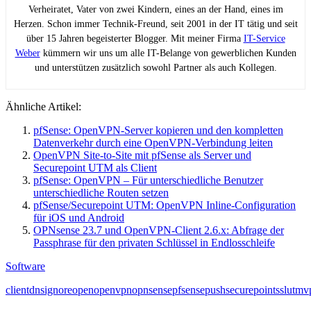
Verheiratet, Vater von zwei Kindern, eines an der Hand, eines im
Herzen. Schon immer Technik-Freund, seit 2001 in der IT tätig und seit
über 15 Jahren begeisterter Blogger. Mit meiner Firma
IT-Service
Weber
kümmern wir uns um alle IT-Belange von gewerblichen Kunden
und unterstützen zusätzlich sowohl Partner als auch Kollegen.
Ähnliche Artikel:
pfSense: OpenVPN-Server kopieren und den kompletten
Datenverkehr durch eine OpenVPN-Verbindung leiten
OpenVPN Site-to-Site mit pfSense als Server und
Securepoint UTM als Client
pfSense: OpenVPN – Für unterschiedliche Benutzer
unterschiedliche Routen setzen
pfSense/Securepoint UTM: OpenVPN Inline-Configuration
für iOS und Android
OPNsense 23.7 und OpenVPN-Client 2.6.x: Abfrage der
Passphrase für den privaten Schlüssel in Endlosschleife
Software
client
dns
ignore
open
openvpn
opnsense
pfsense
push
securepoint
ssl
utm
v