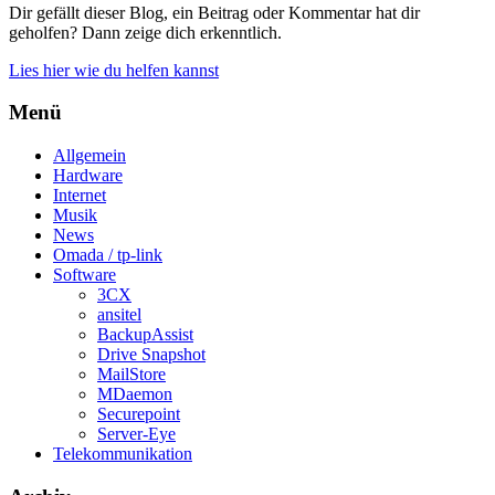
Dir gefällt dieser Blog, ein Beitrag oder Kommentar hat dir
geholfen? Dann zeige dich erkenntlich.
Lies hier wie du helfen kannst
Menü
Allgemein
Hardware
Internet
Musik
News
Omada / tp-link
Software
3CX
ansitel
BackupAssist
Drive Snapshot
MailStore
MDaemon
Securepoint
Server-Eye
Telekommunikation