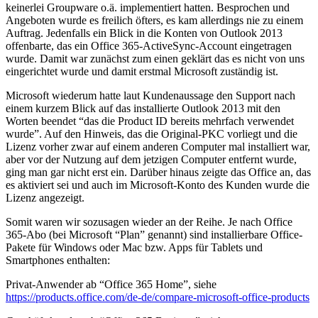
keinerlei Groupware o.ä. implementiert hatten. Besprochen und
Angeboten wurde es freilich öfters, es kam allerdings nie zu einem
Auftrag.
Jedenfalls ein Blick in die Konten von Outlook 2013
offenbarte, das ein Office 365-ActiveSync-Account eingetragen
wurde. Damit war zunächst zum einen geklärt das es nicht von uns
eingerichtet wurde und damit erstmal Microsoft zuständig ist.
Microsoft wiederum hatte laut Kundenaussage den Support nach
einem kurzem Blick auf das installierte Outlook 2013 mit den
Worten beendet “das die Product ID bereits mehrfach verwendet
wurde”. Auf den Hinweis, das die Original-PKC vorliegt und die
Lizenz vorher zwar auf einem anderen Computer mal installiert war,
aber vor der Nutzung auf dem jetzigen Computer entfernt wurde,
ging man gar nicht erst ein. Darüber hinaus zeigte das Office an, das
es aktiviert sei und auch im Microsoft-Konto des Kunden wurde die
Lizenz angezeigt.
Somit waren wir sozusagen wieder an der Reihe. Je nach Office
365-Abo (bei Microsoft “Plan” genannt) sind installierbare Office-
Pakete für Windows oder Mac bzw. Apps für Tablets und
Smartphones enthalten:
Privat-Anwender ab “Office 365 Home”, siehe
https://products.office.com/de-de/compare-microsoft-office-products