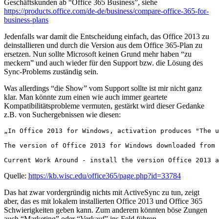
Geschäftskunden ab “Office 365 Business”, siehe
https://products.office.com/de-de/business/compare-office-365-for-
business-plans
Jedenfalls war damit die Entscheidung einfach, das Office 2013 zu
deinstallieren und durch die Version aus dem Office 365-Plan zu
ersetzen. Nun sollte Microsoft keinen Grund mehr haben “zu
meckern” und auch wieder für den Support bzw. die Lösung des
Sync-Problems zuständig sein.
Was allerdings “die Show” vom Support sollte ist mir nicht ganz
klar. Man könnte zum einen wie auch immer geartete
Kompatibilitätsprobleme vermuten, gestärkt wird dieser Gedanke
z.B. von Suchergebnissen wie diesen:
„In Office 2013 for Windows, activation produces "The u
The version of Office 2013 for Windows downloaded from 
Current Work Around - install the version Office 2013 a
Quelle:
https://kb.wisc.edu/office365/page.php?id=33784
Das hat zwar vordergründig nichts mit ActiveSync zu tun, zeigt
aber, das es mit lokalem installierten Office 2013 und Office 365
Schwierigkeiten geben kann. Zum anderem könnten böse Zungen
auch “Marketing” oder “Verkauf” ins Feld führen.