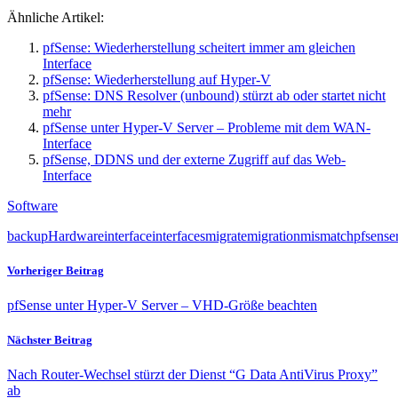
Ähnliche Artikel:
pfSense: Wiederherstellung scheitert immer am gleichen
Interface
pfSense: Wiederherstellung auf Hyper-V
pfSense: DNS Resolver (unbound) stürzt ab oder startet nicht
mehr
pfSense unter Hyper-V Server – Probleme mit dem WAN-
Interface
pfSense, DDNS und der externe Zugriff auf das Web-
Interface
Software
backup
Hardware
interface
interfaces
migrate
migration
mismatch
pfsense
Vorheriger Beitrag
pfSense unter Hyper-V Server – VHD-Größe beachten
Nächster Beitrag
Nach Router-Wechsel stürzt der Dienst “G Data AntiVirus Proxy”
ab