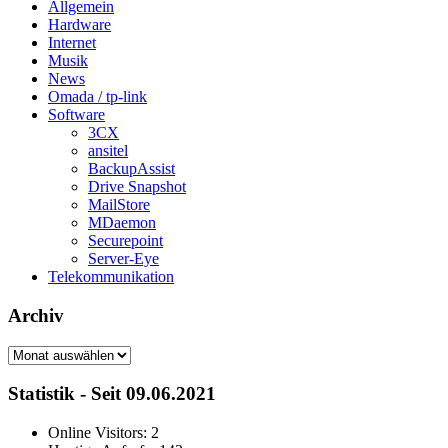
Allgemein
Hardware
Internet
Musik
News
Omada / tp-link
Software
3CX
ansitel
BackupAssist
Drive Snapshot
MailStore
MDaemon
Securepoint
Server-Eye
Telekommunikation
Archiv
Archiv
Statistik - Seit 09.06.2021
Online Visitors:
2