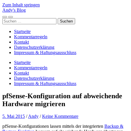
Zum Inhalt springen
Andy's Blog
Mobile-
Suchfeld
Suchen
Menü
ein-/ausblenden
nach:
ein-/ausblenden
Startseite
Kommentarregeln
Kontakt
Datenschutzerklärung
Impressum & Haftungsausschluss
Startseite
Kommentarregeln
Kontakt
Datenschutzerklärung
Impressum & Haftungsausschluss
pfSense-Konfiguration auf abweichende
Hardware migrieren
5. Mai 2015
/
Andy
/
Keine Kommentare
pfSense-Konfigurationen lassen mittels der integrierten
Backup &