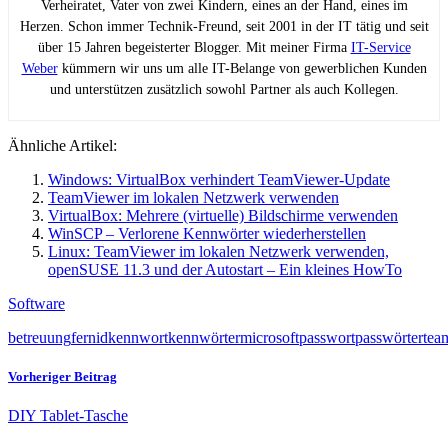
Verheiratet, Vater von zwei Kindern, eines an der Hand, eines im
Herzen. Schon immer Technik-Freund, seit 2001 in der IT tätig und seit
über 15 Jahren begeisterter Blogger. Mit meiner Firma
IT-Service
Weber
kümmern wir uns um alle IT-Belange von gewerblichen Kunden
und unterstützen zusätzlich sowohl Partner als auch Kollegen.
Ähnliche Artikel:
Windows: VirtualBox verhindert TeamViewer-Update
TeamViewer im lokalen Netzwerk verwenden
VirtualBox: Mehrere (virtuelle) Bildschirme verwenden
WinSCP – Verlorene Kennwörter wiederherstellen
Linux: TeamViewer im lokalen Netzwerk verwenden,
openSUSE 11.3 und der Autostart – Ein kleines HowTo
Software
betreuung
fern
id
kennwort
kennwörter
microsoft
passwort
passwörter
tea
Vorheriger Beitrag
DIY Tablet-Tasche