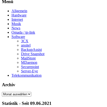
Menü
Allgemein
Hardware
Internet
Musik
News
Omada / tp-link
Software
3CX
ansitel
BackupAssist
Drive Snapshot
MailStore
MDaemon
Securepoint
Server-Eye
Telekommunikation
Archiv
Archiv
Statistik - Seit 09.06.2021