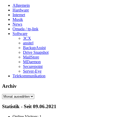
Allgemein
Hardware
Internet
Musik
News
Omada / tp-link
Software
3CX
ansitel
BackupAssist
Drive Snapshot
MailStore
MDaemon
Securepoint
Server-Eye
Telekommunikation
Archiv
Archiv
Statistik - Seit 09.06.2021
Online Visitors:
1