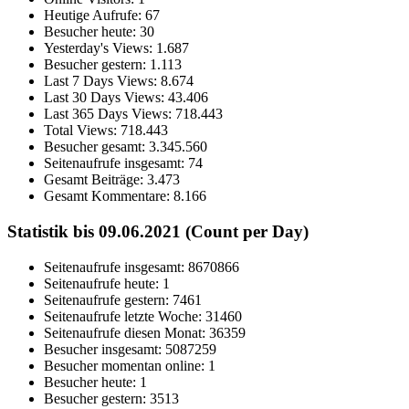
Heutige Aufrufe:
67
Besucher heute:
30
Yesterday's Views:
1.687
Besucher gestern:
1.113
Last 7 Days Views:
8.674
Last 30 Days Views:
43.406
Last 365 Days Views:
718.443
Total Views:
718.443
Besucher gesamt:
3.345.560
Seitenaufrufe insgesamt:
74
Gesamt Beiträge:
3.473
Gesamt Kommentare:
8.166
Statistik bis 09.06.2021 (Count per Day)
Seitenaufrufe insgesamt: 8670866
Seitenaufrufe heute: 1
Seitenaufrufe gestern: 7461
Seitenaufrufe letzte Woche: 31460
Seitenaufrufe diesen Monat: 36359
Besucher insgesamt: 5087259
Besucher momentan online: 1
Besucher heute: 1
Besucher gestern: 3513